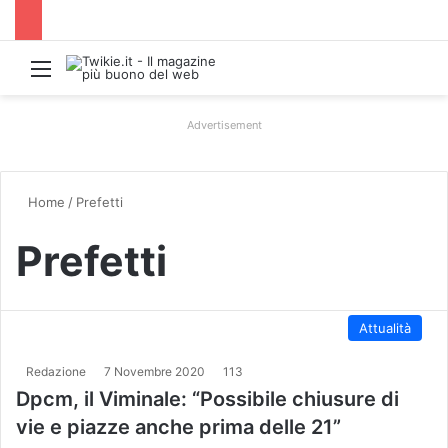
Menu
Advertisement
Home
/
Prefetti
Prefetti
Attualità
Redazione
7 Novembre 2020
113
Dpcm, il Viminale: “Possibile chiusure di
vie e piazze anche prima delle 21”