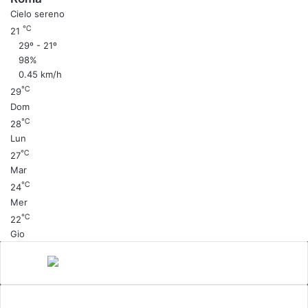
Cielo sereno
℃
21
29º - 21º
98%
0.45 km/h
℃
29
Dom
℃
28
Lun
℃
27
Mar
℃
24
Mer
℃
22
Gio
Canale 5
cinema
Cinema Italiano
Coronavirus
gossip