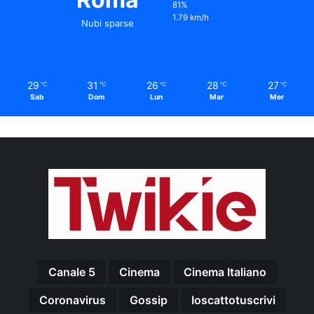
81%
1.79 km/h
Nubi sparse
29
31
26
28
27
℃
℃
℃
℃
℃
Sab
Dom
Lun
Mar
Mer
Canale 5
Cinema
Cinema Italiano
Coronavirus
Gossip
Ioscattotuscrivi