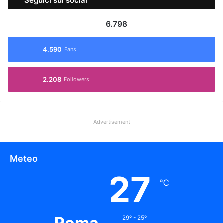
Seguici sui social
6.798
4.590
Fans
2.208
Followers
Advertisement
Meteo
27
℃
Roma
29º - 25º