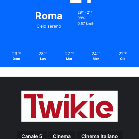
Roma
29º - 21º
98%
0.67 km/h
Cielo sereno
29
28
27
24
22
℃
℃
℃
℃
℃
Dom
Lun
Mar
Mer
Gio
Canale 5
Cinema
Cinema Italiano