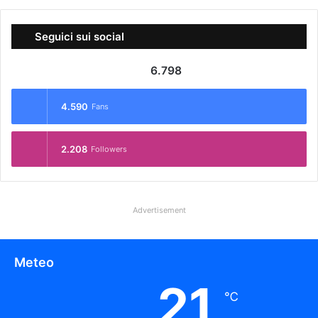
Seguici sui social
6.798
4.590
Fans
2.208
Followers
Advertisement
Meteo
21
℃