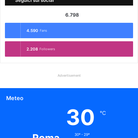
Seguici sui social
6.798
4.590
Fans
2.208
Followers
Advertisement
Meteo
30
℃
Roma
30º - 29º