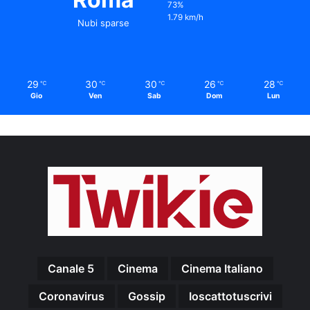
73%
1.79 km/h
Nubi sparse
29
30
30
26
28
℃
℃
℃
℃
℃
Gio
Ven
Sab
Dom
Lun
Canale 5
Cinema
Cinema Italiano
Coronavirus
Gossip
Ioscattotuscrivi