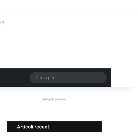
Facebook
X
You Tube
Instagram
Accedi
Un articolo a c
Barra lateral
ent
Un articolo a caso
Cerca
per
Advertisement
Articoli recenti