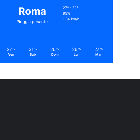
Roma
27º - 22º
95%
1.34 km/h
Pioggia pesante
27
31
26
26
27
℃
℃
℃
℃
℃
Ven
Sab
Dom
Lun
Mar