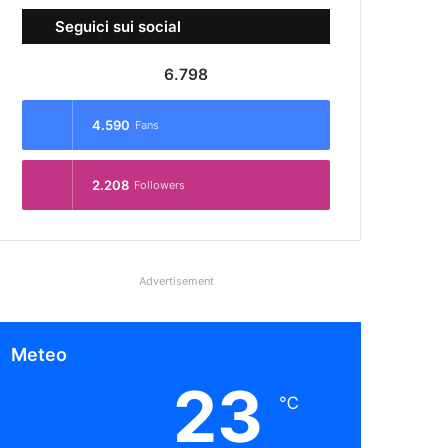
Seguici sui social
6.798
4.590
Fans
2.208
Followers
Advertisement
Meteo
23
℃