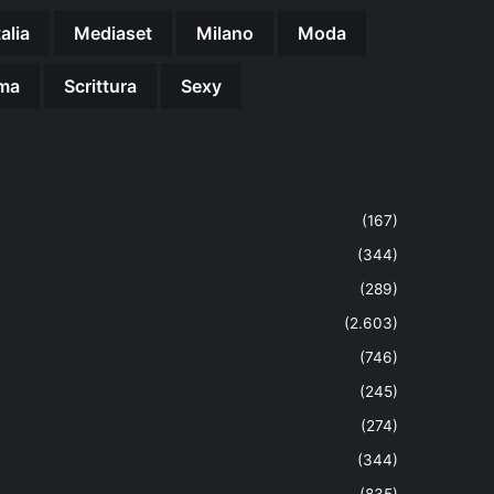
talia
Mediaset
Milano
Moda
ma
Scrittura
Sexy
(167)
(344)
(289)
(2.603)
(746)
(245)
(274)
(344)
(835)