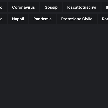
no
Coronavirus
Gossip
Ioscattotuscrivi
I
na
Napoli
Pandemia
Protezione Civile
Ro