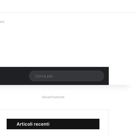
Facebook
X
You Tube
Instagram
Accedi
Un articolo a c
Barra lateral
ent
Un articolo a caso
Cerca
per
Advertisement
Articoli recenti