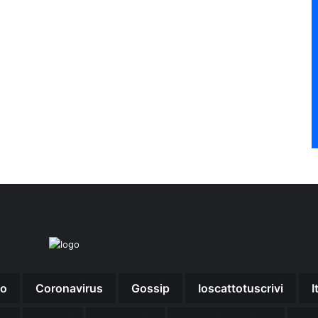
no
Coronavirus
Gossip
Ioscattotuscrivi
I