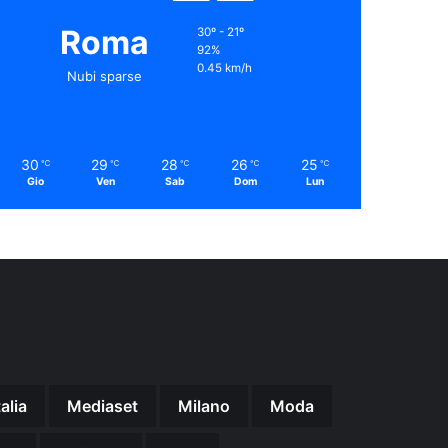
Roma
30º - 21º
92%
0.45 km/h
Nubi sparse
30
29
28
26
25
℃
℃
℃
℃
℃
Gio
Ven
Sab
Dom
Lun
talia
Mediaset
Milano
Moda