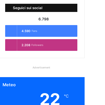
Seguici sui social
6.798
4.590
Fans
2.208
Followers
Advertisement
Meteo
22
℃