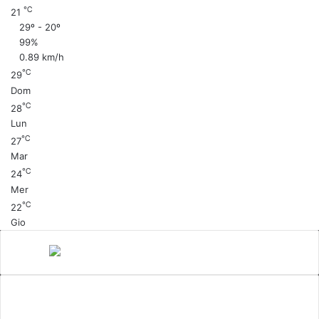
℃
21
29º - 20º
99%
0.89 km/h
℃
29
Dom
℃
28
Lun
℃
27
Mar
℃
24
Mer
℃
22
Gio
Canale 5
cinema
Cinema Italiano
Coronavirus
gossip
Ioscattotuscrivi
italia
mediaset
Milano
moda
musica