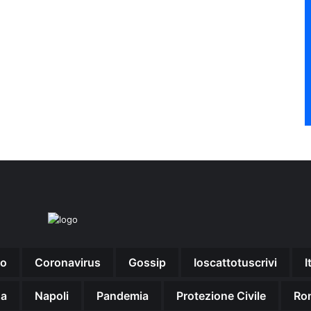
no
Coronavirus
Gossip
Ioscattotuscrivi
I
na
Napoli
Pandemia
Protezione Civile
Ro