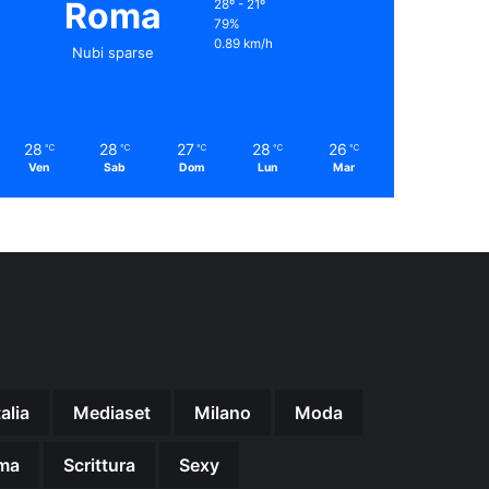
Roma
28º - 21º
79%
0.89 km/h
Nubi sparse
28
28
27
28
26
℃
℃
℃
℃
℃
Ven
Sab
Dom
Lun
Mar
talia
Mediaset
Milano
Moda
ma
Scrittura
Sexy