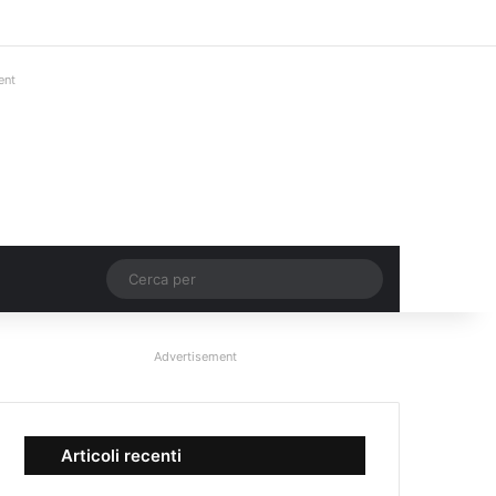
Facebook
X
You Tube
Instagram
Accedi
Un articolo a c
Barra lateral
ent
Un articolo a caso
Cerca
per
Advertisement
Articoli recenti