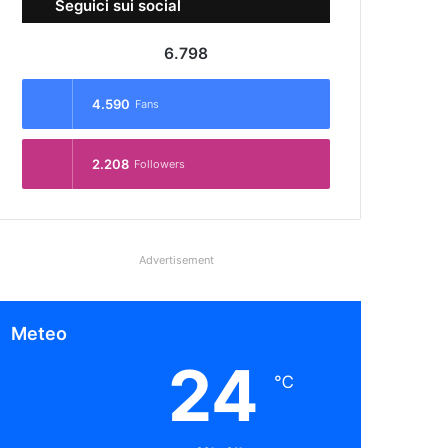
Seguici sui social
6.798
4.590
Fans
2.208
Followers
Advertisement
Meteo
24
℃