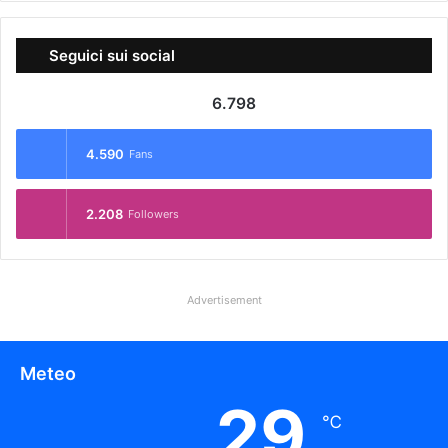
Seguici sui social
6.798
4.590
Fans
2.208
Followers
Advertisement
Meteo
29
℃