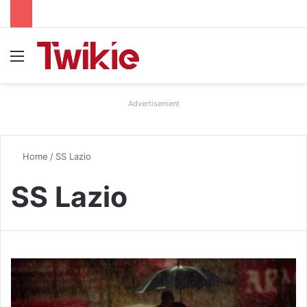
Menu
Advertisement
Home
/
SS Lazio
SS Lazio