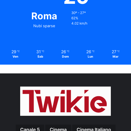
Roma
30º - 27º
62%
4.02 km/h
Nubi sparse
29
31
26
26
27
℃
℃
℃
℃
℃
Ven
Sab
Dom
Lun
Mar
Canale 5
Cinema
Cinema Italiano