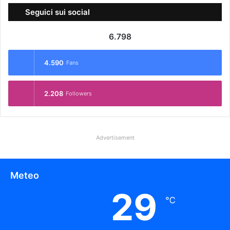
Seguici sui social
6.798
4.590
Fans
2.208
Followers
Advertisement
Meteo
29
℃