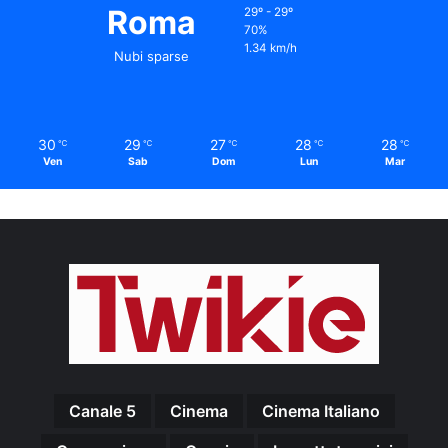
Roma
29º - 29º
70%
1.34 km/h
Nubi sparse
30
29
27
28
28
℃
℃
℃
℃
℃
Ven
Sab
Dom
Lun
Mar
Canale 5
Cinema
Cinema Italiano