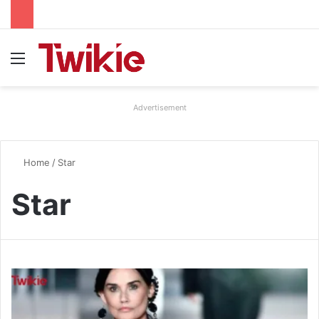
Menu
Advertisement
Home
/
Star
Star