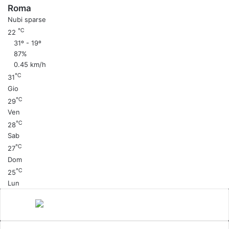
Roma
Nubi sparse
℃
22
31º - 19º
87%
0.45 km/h
℃
31
Gio
℃
29
Ven
℃
28
Sab
℃
27
Dom
℃
25
Lun