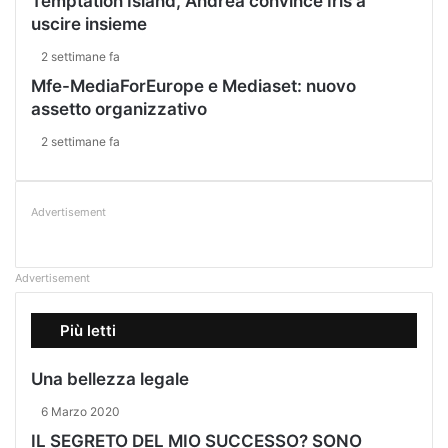
Temptation Island, Andrea convince Iris a
uscire insieme
2 settimane fa
Mfe-MediaForEurope e Mediaset: nuovo
assetto organizzativo
2 settimane fa
Advertisement
Advertisement
Più letti
Una bellezza legale
6 Marzo 2020
IL SEGRETO DEL MIO SUCCESSO? SONO