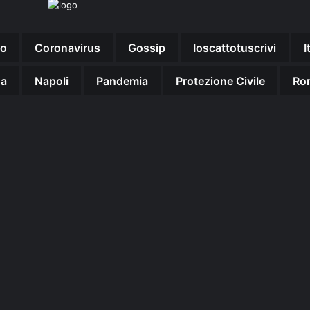
no
Coronavirus
Gossip
Ioscattotuscrivi
I
na
Napoli
Pandemia
Protezione Civile
Ro