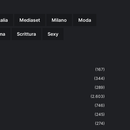
talia
Mediaset
Milano
Moda
ma
Scrittura
Sexy
(167)
(344)
(289)
(2.603)
(746)
(245)
(274)