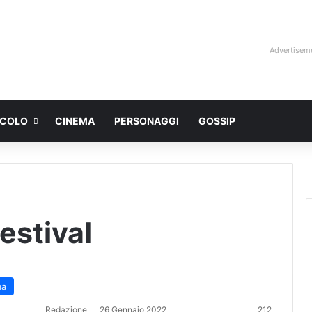
Advertisem
ACOLO
CINEMA
PERSONAGGI
GOSSIP
estival
ma
Redazione
26 Gennaio 2022
212