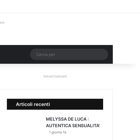
Facebook
X
You Tube
Instagram
Accedi
Un articolo a ca
Barra lateral
ent
Un articolo a caso
Cerca
per
Advertisement
Articoli recenti
MELYSSA DE LUCA :
AUTENTICA SENSUALITA’
1 giorno fa