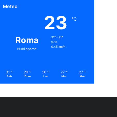
Meteo
23
℃
Roma
31º - 21º
97%
0.45 km/h
Nubi sparse
31
29
26
27
27
℃
℃
℃
℃
℃
Sab
Dom
Lun
Mar
Mer