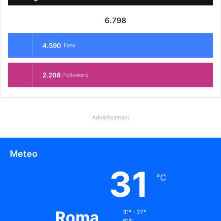
6.798
4.590
Fans
2.208
Followers
Advertisement
Meteo
31
℃
Roma
31º - 27º
61%