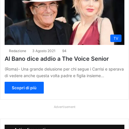
TV
Redazione
3 Agosto 2021
94
Al Bano dice addio a The Voice Senior
(Roma)- Una grande delusione per chi segue i Carrisi e sperava
di vedere anche questa volta padre e figlia insieme…
Scopri di più
Advertisement