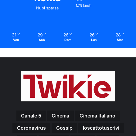
1.79 km/h
Nubi sparse
31
29
26
26
28
℃
℃
℃
℃
℃
Ven
Sab
Dom
Lun
Mar
Canale 5
Cinema
Cinema Italiano
Coronavirus
Gossip
Ioscattotuscrivi