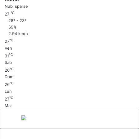
Nubi sparse
℃
27
28º - 23º
69%
2.94 km/h
℃
27
Ven
℃
31
Sab
℃
26
Dom
℃
26
Lun
℃
27
Mar
Canale 5
cinema
Cinema Italiano
Coronavirus
gossip