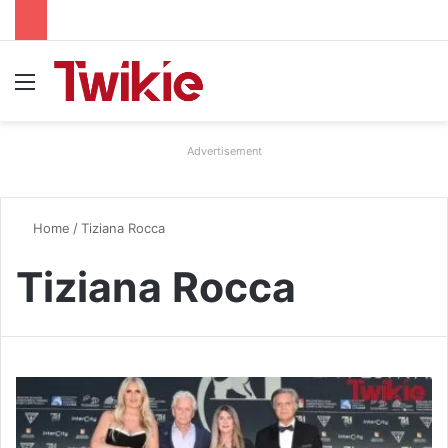
Menu
Advertisement
Home
/
Tiziana Rocca
Tiziana Rocca