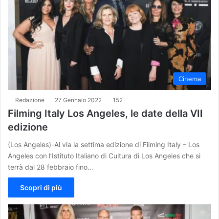
Cinema
Redazione
27 Gennaio 2022
152
Filming Italy Los Angeles, le date della VII
edizione
(Los Angeles)-Al via la settima edizione di Filming Italy – Los
Angeles con l’Istituto Italiano di Cultura di Los Angeles che si
terrà dal 28 febbraio fino…
Scopri di più