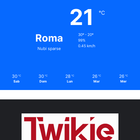
21
℃
Roma
30º - 20º
99%
0.45 km/h
Nubi sparse
30
30
28
26
26
℃
℃
℃
℃
℃
Sab
Dom
Lun
Mar
Mer