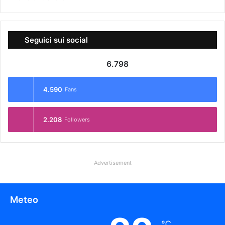
Seguici sui social
6.798
4.590
Fans
2.208
Followers
Advertisement
Meteo
℃