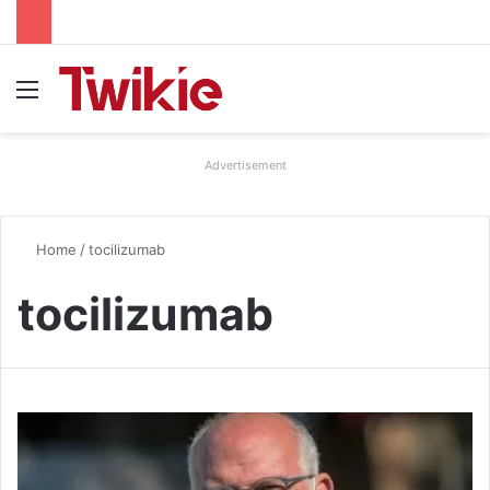
Menu
Advertisement
Home
/
tocilizumab
tocilizumab