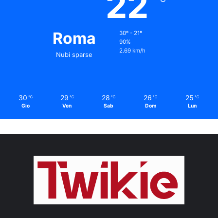
22
Roma
30º - 21º
90%
2.69 km/h
Nubi sparse
30
29
28
26
25
℃
℃
℃
℃
℃
Gio
Ven
Sab
Dom
Lun