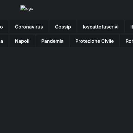
no
Coronavirus
Gossip
Ioscattotuscrivi
I
na
Napoli
Pandemia
Protezione Civile
Ro