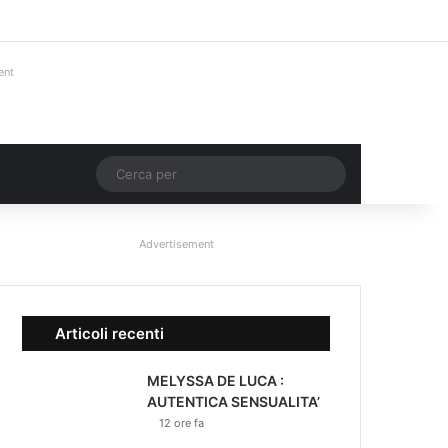
Facebook
X
You Tube
Instagram
Accedi
Un articolo a c
Barra lateral
ent
Un articolo a caso
Cerca
per
Advertisement
Articoli recenti
MELYSSA DE LUCA :
AUTENTICA SENSUALITA’
12 ore fa