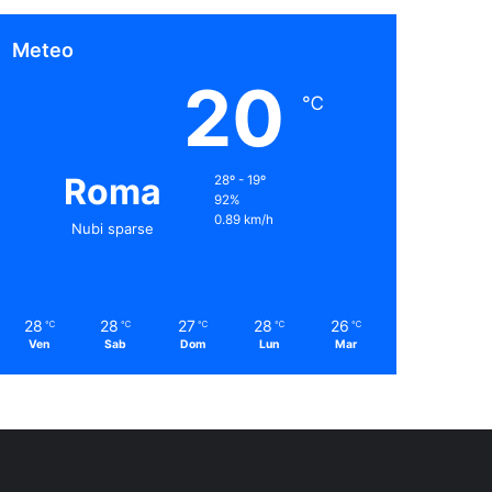
Meteo
20
℃
Roma
28º - 19º
92%
0.89 km/h
Nubi sparse
28
28
27
28
26
℃
℃
℃
℃
℃
Ven
Sab
Dom
Lun
Mar