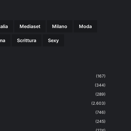
talia
Mediaset
Milano
Moda
ma
Scrittura
Sexy
(167)
(344)
(289)
(2.603)
(746)
(245)
(274)