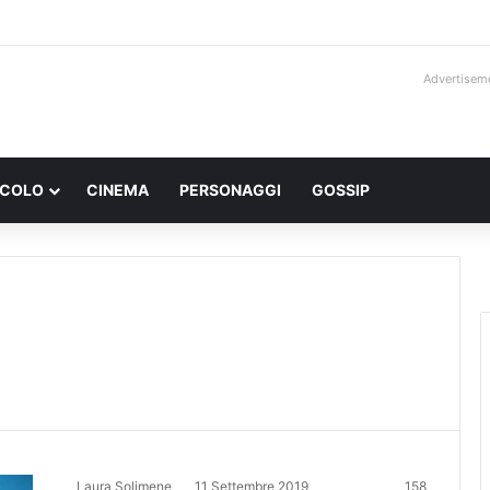
Advertisem
ACOLO
CINEMA
PERSONAGGI
GOSSIP
Laura Solimene
11 Settembre 2019
158