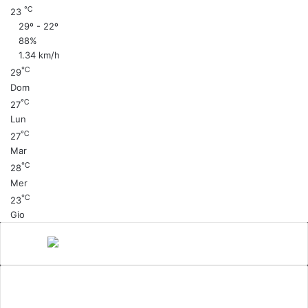
℃
23
29º - 22º
88%
1.34 km/h
℃
29
Dom
℃
27
Lun
℃
27
Mar
℃
28
Mer
℃
23
Gio
Canale 5
cinema
Cinema Italiano
Coronavirus
gossip
Ioscattotuscrivi
italia
mediaset
Milano
moda
musica