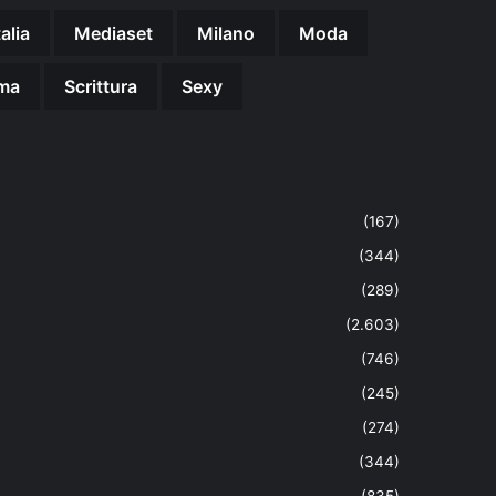
talia
Mediaset
Milano
Moda
ma
Scrittura
Sexy
(167)
(344)
(289)
(2.603)
(746)
(245)
(274)
(344)
(835)