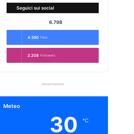
Seguici sui social
6.798
4.590
Fans
2.208
Followers
Advertisement
Meteo
30
℃