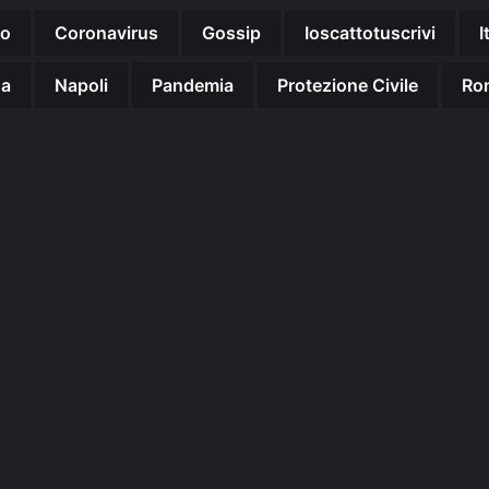
no
Coronavirus
Gossip
Ioscattotuscrivi
I
na
Napoli
Pandemia
Protezione Civile
Ro