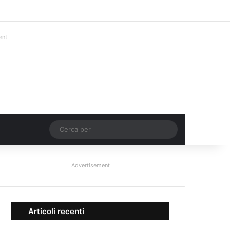
Facebook
X
You Tube
Instagram
Accedi
Un articolo a c
Barra lateral
ent
Un articolo a caso
Cerca
per
Advertisement
Articoli recenti