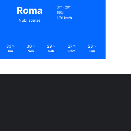
Roma
31º - 29º
69%
1.79 km/h
Nubi sparse
30
30
29
27
28
℃
℃
℃
℃
℃
Gio
Ven
Sab
Dom
Lun