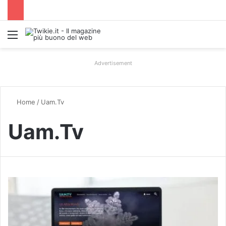
Menu
Advertisement
Home
/
Uam.Tv
Uam.Tv