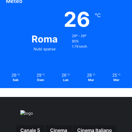
Meteo
26
℃
Roma
29º - 26º
80%
1.79 km/h
Nubi sparse
29
29
26
28
25
℃
℃
℃
℃
℃
Sab
Dom
Lun
Mar
Mer
Canale 5
Cinema
Cinema Italiano