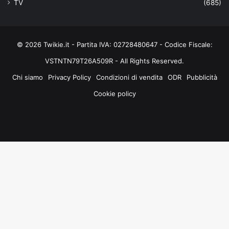
TV
(685)
© 2026 Twikie.it - Partita IVA: 02728480647 - Codice Fiscale:
VSTNTN79T26A509R - All Rights Reserved.
Chi siamo
Privacy Policy
Condizioni di vendita
ODR
Pubblicità
Cookie policy
Facebook
X
You
Instagram
Tube