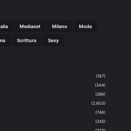
talia
Mediaset
Milano
Moda
ma
Scrittura
Sexy
(167)
(344)
(289)
(2.603)
(746)
(245)
(273)