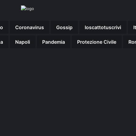
no
Coronavirus
Gossip
Ioscattotuscrivi
I
na
Napoli
Pandemia
Protezione Civile
Ro