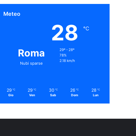
Meteo
28
℃
Roma
29º - 28º
78%
2.18 km/h
Nubi sparse
29
29
30
26
28
℃
℃
℃
℃
℃
Gio
Ven
Sab
Dom
Lun