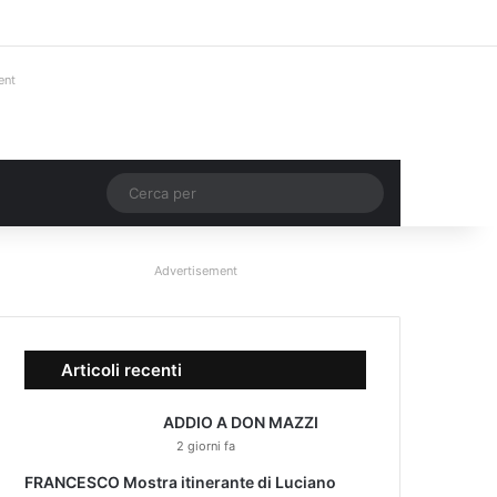
Facebook
X
You Tube
Instagram
Accedi
Un articolo a c
Barra lateral
ent
Un articolo a caso
Cerca
per
Advertisement
Articoli recenti
ADDIO A DON MAZZI
2 giorni fa
FRANCESCO Mostra itinerante di Luciano