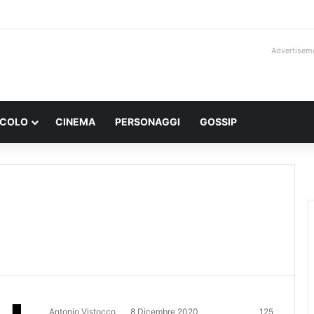
Advertisem
ACOLO
CINEMA
PERSONAGGI
GOSSIP
Antonio Vistocco
8 Dicembre 2020
125