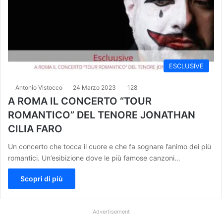
ESCLUSIVE
Antonio Vistocco
24 Marzo 2023
128
A ROMA IL CONCERTO “TOUR
ROMANTICO” DEL TENORE JONATHAN
CILIA FARO
Un concerto che tocca il cuore e che fa sognare l’animo dei più
romantici. Un’esibizione dove le più famose canzoni…
Scopri di più
Advertisement