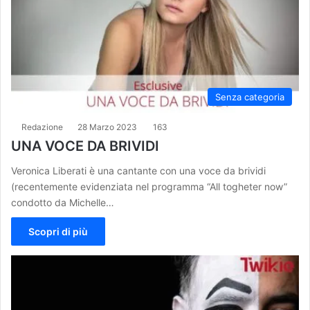
Senza categoria
Redazione
28 Marzo 2023
163
UNA VOCE DA BRIVIDI
Veronica Liberati è una cantante con una voce da brividi
(recentemente evidenziata nel programma “All togheter now”
condotto da Michelle…
Scopri di più