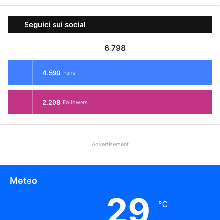
Seguici sui social
6.798
4.590
Fans
2.208
Followers
Advertisement
Meteo
29
℃