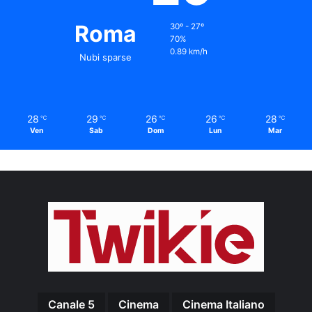
Roma
30º - 27º
70%
0.89 km/h
Nubi sparse
28
29
26
26
28
℃
℃
℃
℃
℃
Ven
Sab
Dom
Lun
Mar
Canale 5
Cinema
Cinema Italiano