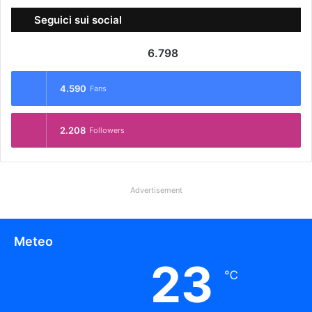
Seguici sui social
6.798
4.590
Fans
2.208
Followers
Advertisement
Meteo
23
℃