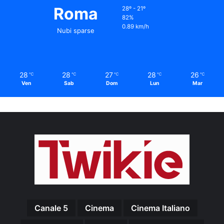
Roma
28º - 21º
82%
0.89 km/h
Nubi sparse
28
28
27
28
26
℃
℃
℃
℃
℃
Ven
Sab
Dom
Lun
Mar
Canale 5
Cinema
Cinema Italiano