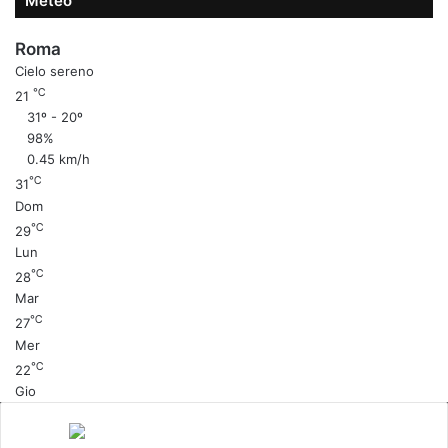
Meteo
Roma
Cielo sereno
℃
21
31º - 20º
98%
0.45 km/h
℃
31
Dom
℃
29
Lun
℃
28
Mar
℃
27
Mer
℃
22
Gio