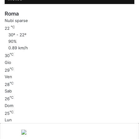
Roma
Nubi sparse
℃
22
30º - 22º
90%
0.89 km/h
℃
30
Gio
℃
29
Ven
℃
28
Sab
℃
26
Dom
℃
25
Lun