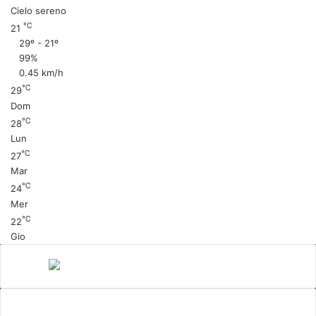
Cielo sereno
℃
21
29º - 21º
99%
0.45 km/h
℃
29
Dom
℃
28
Lun
℃
27
Mar
℃
24
Mer
℃
22
Gio
Canale 5
cinema
Cinema Italiano
Coronavirus
gossip