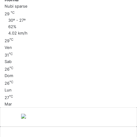
Nubi sparse
℃
29
30º - 27º
62%
4.02 km/h
℃
29
Ven
℃
31
Sab
℃
26
Dom
℃
26
Lun
℃
27
Mar
Canale 5
cinema
Cinema Italiano
Coronavirus
gossip