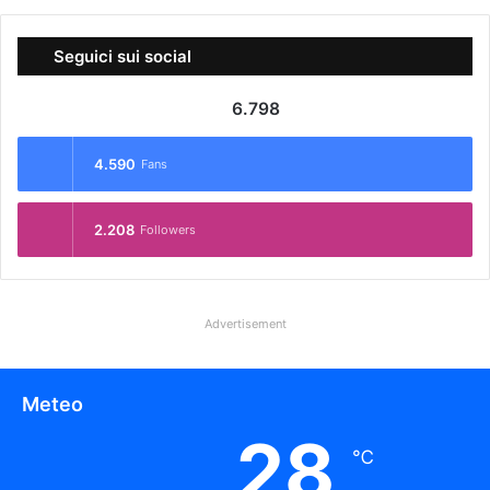
Seguici sui social
6.798
4.590
Fans
2.208
Followers
Advertisement
Meteo
28
℃