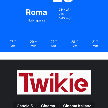
Roma
28º - 27º
71%
0.45 km/h
Nubi sparse
27
29
27
28
21
℃
℃
℃
℃
℃
Lun
Mar
Mer
Gio
Ven
Canale 5
Cinema
Cinema Italiano