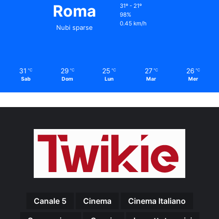
Roma
31º - 21º
98%
0.45 km/h
Nubi sparse
31
29
25
27
26
℃
℃
℃
℃
℃
Sab
Dom
Lun
Mar
Mer
Canale 5
Cinema
Cinema Italiano