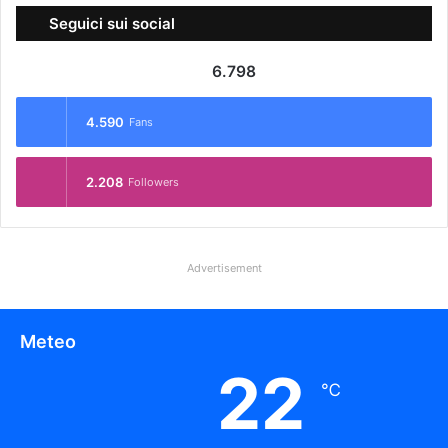
Seguici sui social
6.798
4.590
Fans
2.208
Followers
Advertisement
Meteo
22
℃