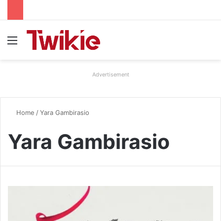
Menu
Advertisement
Home
/
Yara Gambirasio
Yara Gambirasio