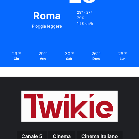
Roma
29º - 27º
79%
1.58 km/h
Pioggia leggere
29
29
30
26
28
℃
℃
℃
℃
℃
Gio
Ven
Sab
Dom
Lun
Canale 5
Cinema
Cinema Italiano