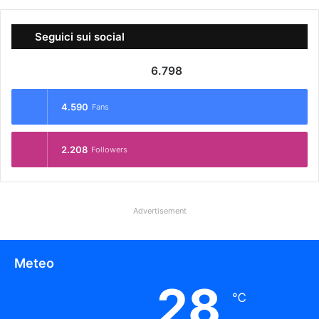
Seguici sui social
6.798
4.590
Fans
2.208
Followers
Advertisement
Meteo
28
℃