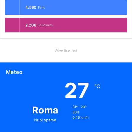
4.590
Fans
2.208
Followers
Advertisement
Meteo
27
℃
Roma
31º - 20º
80%
0.45 km/h
Nubi sparse