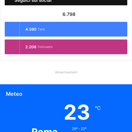
Seguici sui social
6.798
4.590
Fans
2.208
Followers
Advertisement
Meteo
23
℃
Roma
29º - 22º