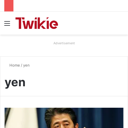
Menu
Advertisement
Home
/
yen
yen