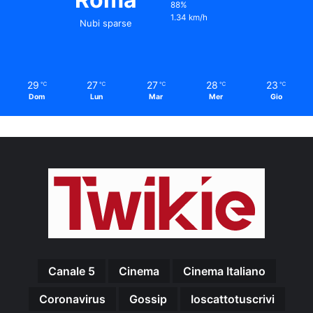
88%
1.34 km/h
Nubi sparse
29
27
27
28
23
℃
℃
℃
℃
℃
Dom
Lun
Mar
Mer
Gio
Canale 5
Cinema
Cinema Italiano
Coronavirus
Gossip
Ioscattotuscrivi