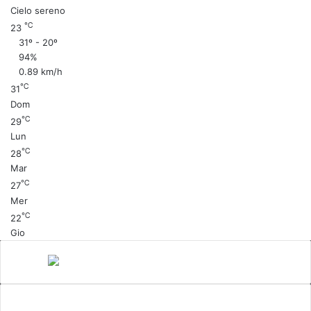
Cielo sereno
℃
23
31º - 20º
94%
0.89 km/h
℃
31
Dom
℃
29
Lun
℃
28
Mar
℃
27
Mer
℃
22
Gio
Canale 5
cinema
Cinema Italiano
Coronavirus
gossip