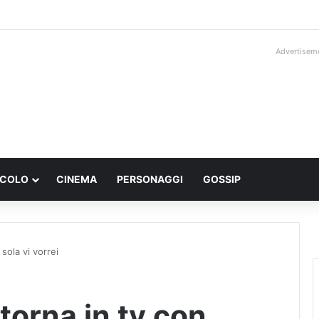
Advertisem
ACOLO
CINEMA
PERSONAGGI
GOSSIP
sola vi vorrei
torna in tv con