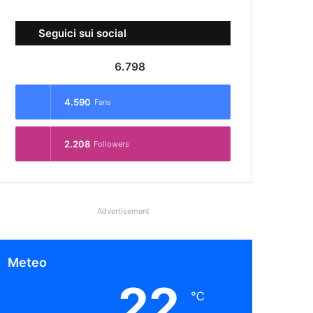
Seguici sui social
6.798
4.590
Fans
2.208
Followers
Advertisement
Meteo
22
℃