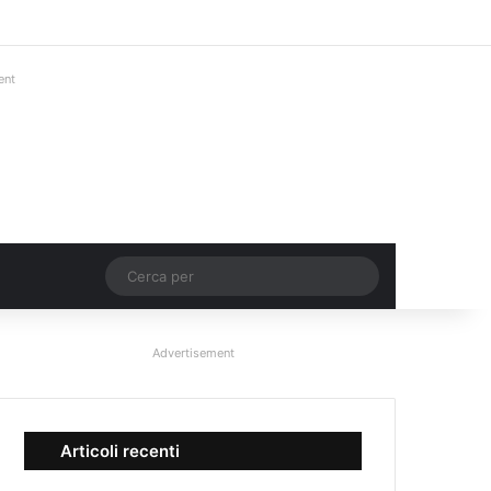
Facebook
X
You Tube
Instagram
Accedi
Un articolo a c
Barra lateral
ent
Un articolo a caso
Cerca
per
Advertisement
Articoli recenti