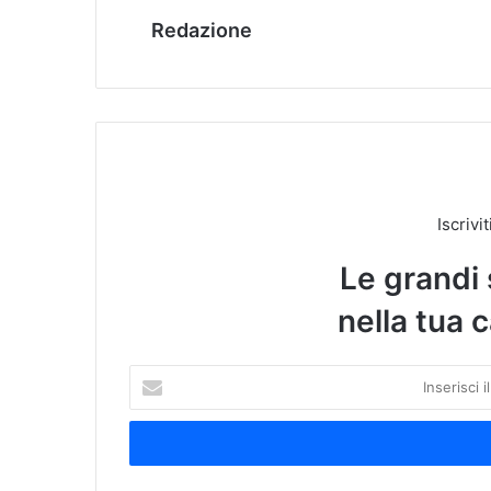
Redazione
Iscrivi
Le grandi 
nella tua c
I
n
s
e
r
i