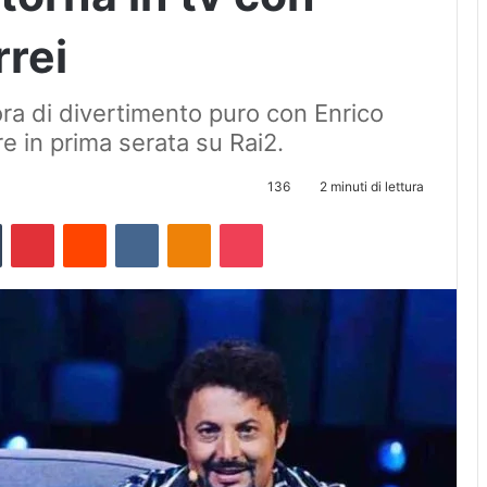
rrei
’ora di divertimento puro con Enrico
 in prima serata su Rai2.
136
2 minuti di lettura
Tumblr
Pinterest
Reddit
VKontakte
Odnoklassniki
Pocket