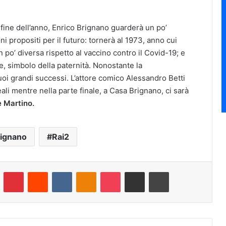
 fine dell’anno, Enrico Brignano guarderà un po’
uoni propositi per il futuro: tornerà al 1973, anno cui
un po’ diversa rispetto al vaccino contro il Covid-19; e
, simbolo della paternità. Nonostante la
uoi grandi successi. L’attore comico Alessandro Betti
ali mentre nella parte finale, a Casa Brignano, ci sarà
 Martino.
rignano
Rai2
umblr
Pinterest
Reddit
VKontakte
Odnoklassniki
Pocket
Condividi via e-mail
Stampa