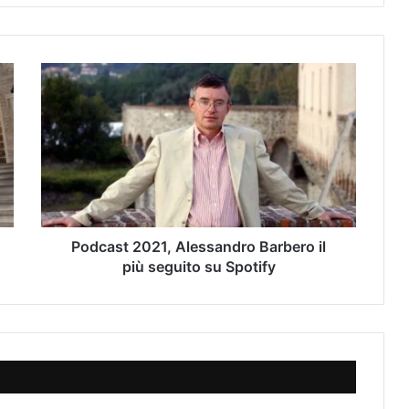
P
o
d
c
a
s
t
2
0
2
Podcast 2021, Alessandro Barbero il
1
più seguito su Spotify
,
A
l
e
s
s
a