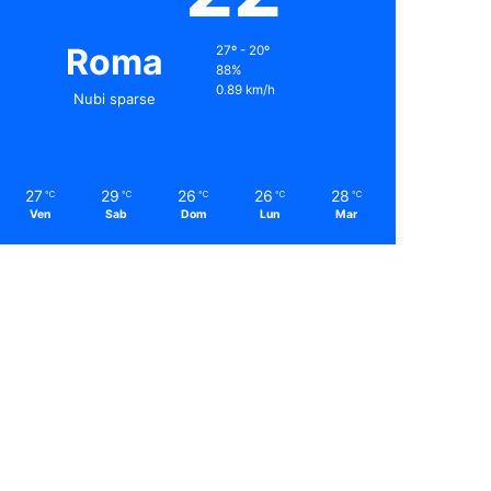
Roma
27º - 20º
88%
0.89 km/h
Nubi sparse
27
29
26
26
28
℃
℃
℃
℃
℃
Ven
Sab
Dom
Lun
Mar