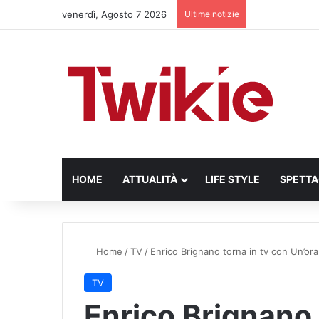
venerdì, Agosto 7 2026
Ultime notizie
HOME
ATTUALITÀ
LIFE STYLE
SPETT
Home
/
TV
/
Enrico Brignano torna in tv con Un’ora 
TV
Enrico Brignano 