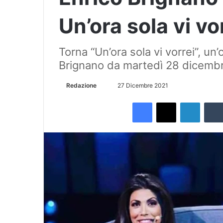
Un’ora sola vi vo
Torna “Un’ora sola vi vorrei”, un
Brignano da martedì 28 dicembre
Redazione
I
27 Dicembre 2021
n
Facebook
X
LinkedIn
v
i
a
u
n
'
e
m
a
i