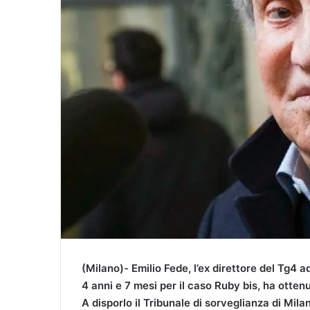
a
i
l
(Milano)- Emilio Fede, l’ex direttore del Tg4 a
4 anni e 7 mesi per il caso Ruby bis, ha ottenu
A disporlo il Tribunale di sorveglianza di Mila