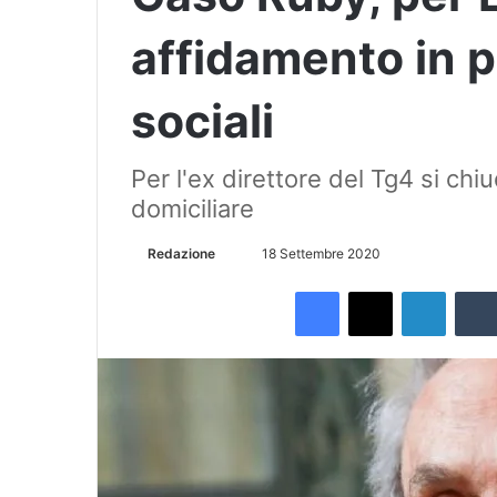
affidamento in p
sociali
Per l'ex direttore del Tg4 si chi
domiciliare
Redazione
I
18 Settembre 2020
n
Facebook
X
LinkedIn
v
i
a
u
n
'
e
m