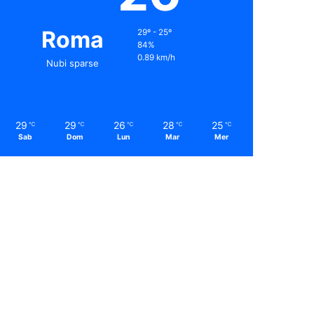
Roma
29º - 25º
84%
0.89 km/h
Nubi sparse
29
29
26
28
25
℃
℃
℃
℃
℃
Sab
Dom
Lun
Mar
Mer