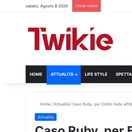
sabato, Agosto 8 2026
Ultime notizie
HOME
ATTUALITÀ
LIFE STYLE
SPETT
Home
/
Attualità
/
Caso Ruby, per Emilio Fede affida
Attualità
Caso Ruby, per 