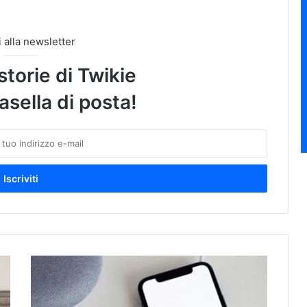
ti alla newsletter
storie di Twikie
asella di posta!
U
s
a
: