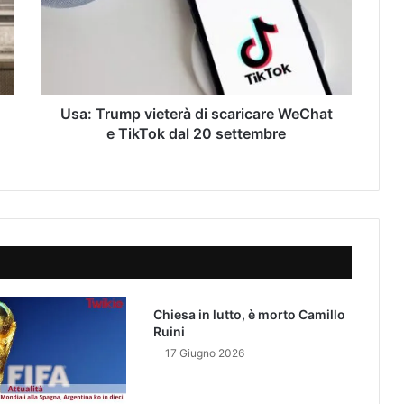
T
r
u
m
p
v
Usa: Trump vieterà di scaricare WeChat
i
e TikTok dal 20 settembre
e
t
e
r
à
d
i
s
c
Chiesa in lutto, è morto Camillo
a
Ruini
r
17 Giugno 2026
i
c
a