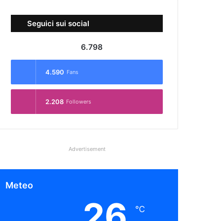
Seguici sui social
6.798
4.590
Fans
2.208
Followers
Advertisement
Meteo
26
℃