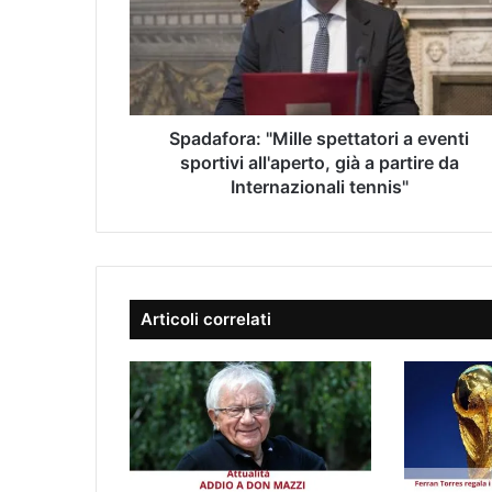
u
a
o
f
i
o
n
r
d
a
i
:
Spadafora: "Mille spettatori a eventi
r
"
sportivi all'aperto, già a partire da
i
M
Internazionali tennis"
z
i
z
l
o
l
e
e
-
s
m
Articoli correlati
p
a
e
i
t
l
t
a
t
o
r