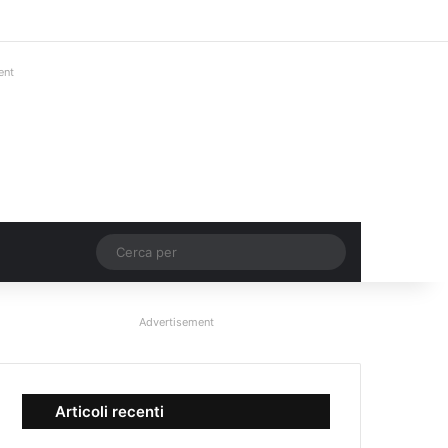
Facebook
X
You Tube
Instagram
Accedi
Un articolo a c
Barra lateral
ent
Un articolo a caso
Cerca
per
Advertisement
Articoli recenti