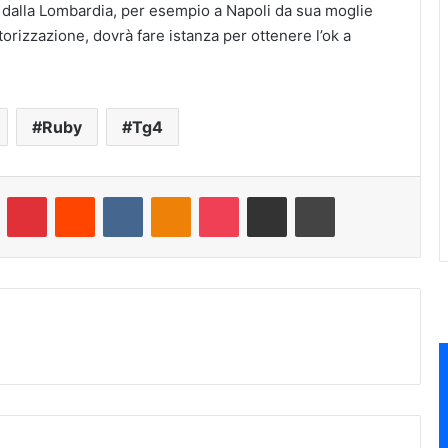
ri dalla Lombardia, per esempio a Napoli da sua moglie
orizzazione, dovrà fare istanza per ottenere l’ok a
Ruby
Tg4
umblr
Pinterest
Reddit
VKontakte
Odnoklassniki
Pocket
Condividi via e-mail
Stampa