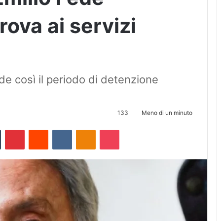
rova ai servizi
ude così il periodo di detenzione
133
Meno di un minuto
Tumblr
Pinterest
Reddit
VKontakte
Odnoklassniki
Pocket