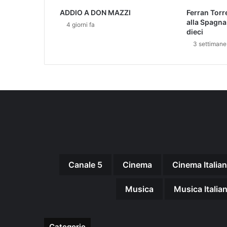
i
ADDIO A DON MAZZI
Ferran Torr
a
alla Spagna
4 giorni fa
e
dieci
v
3 settimane
e
n
t
i
s
p
o
r
t
i
v
Canale 5
Cinema
Cinema Italia
i
a
l
Musica
Musica Italia
l
'
a
Categorie