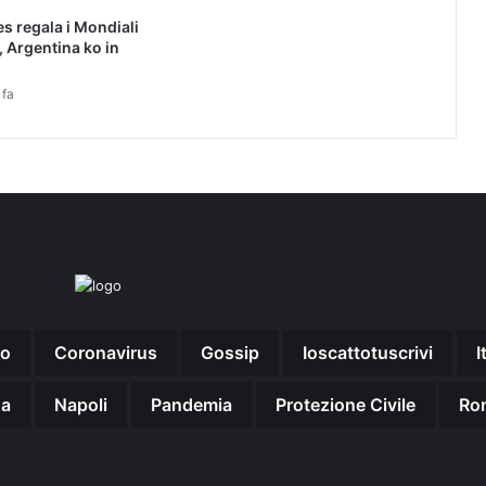
r
es regala i Mondiali
e
, Argentina ko in
W
e
 fa
C
h
a
t
e
T
i
k
T
o
k
no
Coronavirus
Gossip
Ioscattotuscrivi
I
d
a
l
na
Napoli
Pandemia
Protezione Civile
Ro
2
0
s