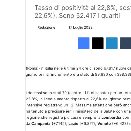
Tasso di positività al 22,8%, so
22,6%). Sono 52.417 i guariti
Redazione
I
17 Luglio 2022
n
Facebook
X
LinkedIn
v
i
a
u
(Roma)-In Italia nelle ultime 24 ore ci sono 67.817 nuovi ca
n
giorno prima l’incremento era stato di 89.830 con 398.338
'
e
m
I decessi sono stati 79 (contro i 111 di sabato) per un tota
a
22,8%, in lieve aumento rispetto al 22,6% del giorno pr
i
intensive registrano un -2. Massima attenzione però anch
ha tenuto a precisare ieri il ministero della Salute con una
l
regione che registra più casi è sempre la
Lombardia
con 8
da
Campania
(+7.145),
Lazio
(+6.877),
Veneto
(+6.423) 