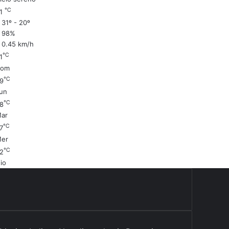
℃
21
31º - 20º
98%
0.45 km/h
℃
1
Dom
℃
9
un
℃
8
ar
℃
7
er
℃
2
io