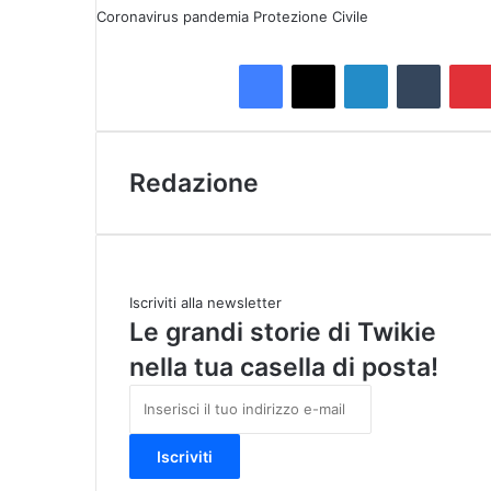
Coronavirus
pandemia
Protezione Civile
Facebook
X
LinkedIn
Tumblr
Redazione
Iscriviti alla newsletter
Le grandi storie di Twikie
nella tua casella di posta!
I
n
s
e
r