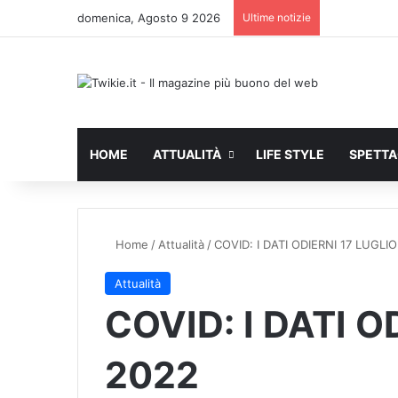
domenica, Agosto 9 2026
Ultime notizie
HOME
ATTUALITÀ
LIFE STYLE
SPETT
Home
/
Attualità
/
COVID: I DATI ODIERNI 17 LUGLI
Attualità
COVID: I DATI O
2022