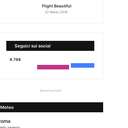
Flight Beautiful
22 Marzo 2019
Seguici sui social
6.798
4.590
Fans
2.208
Followers
Advertisement
Meteo
Roma
ielo sereno