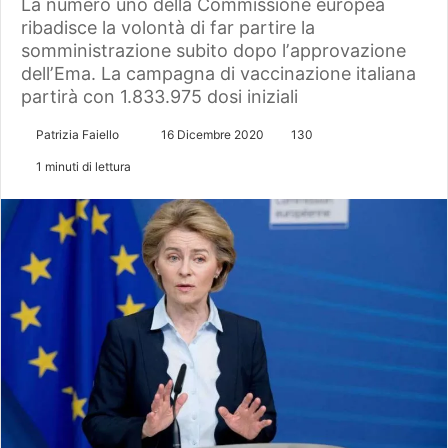
La numero uno della Commissione europea
ribadisce la volontà di far partire la
somministrazione subito dopo lʼapprovazione
dellʼEma. La campagna di vaccinazione italiana
partirà con 1.833.975 dosi iniziali
Patrizia Faiello
I
16 Dicembre 2020
130
n
1 minuti di lettura
v
i
a
u
n
'
e
m
a
i
l