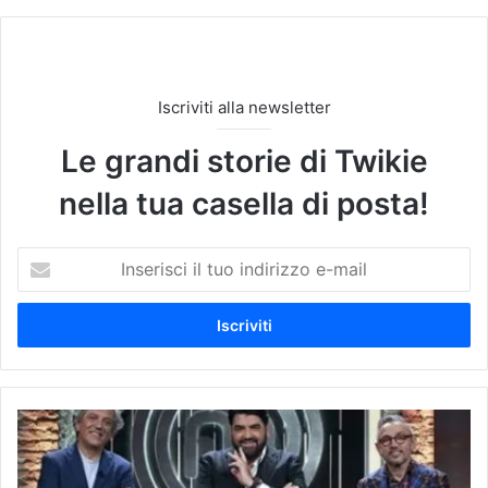
Iscriviti alla newsletter
Le grandi storie di Twikie
nella tua casella di posta!
I
n
s
e
r
i
s
c
“
i
M
i
a
l