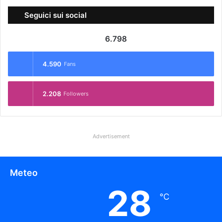
Seguici sui social
6.798
4.590
Fans
2.208
Followers
Advertisement
Meteo
28
℃