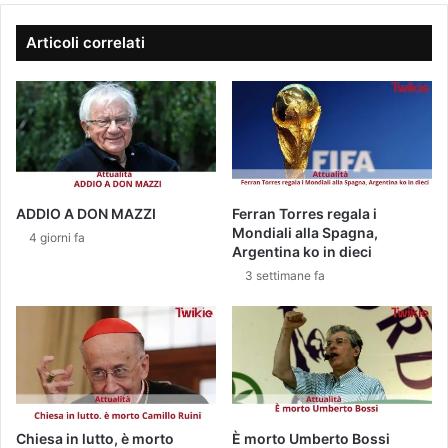
i
l
o
b
Articoli correlati
n
o
e
l
s
l
u
e
S
t
k
t
y
i
U
n
ADDIO A DON MAZZI
Ferran Torres regala i
n
o
Mondiali alla Spagna,
4 giorni fa
o
:
Argentina ko in dieci
:
1
3 settimane fa
t
7
u
.
t
5
t
7
e
2
l
n
e
u
n
o
Chiesa in lutto, è morto
È morto Umberto Bossi