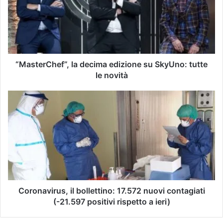
s
t
t
u
e
o
r
i
C
n
h
d
e
“MasterChef”, la decima edizione su SkyUno: tutte
i
f
le novità
r
”
i
,
C
z
l
o
z
a
r
o
d
o
e
e
n
-
c
a
m
i
v
a
m
i
i
a
r
l
e
u
Coronavirus, il bollettino: 17.572 nuovi contagiati
d
s
(-21.597 positivi rispetto a ieri)
i
,
z
i