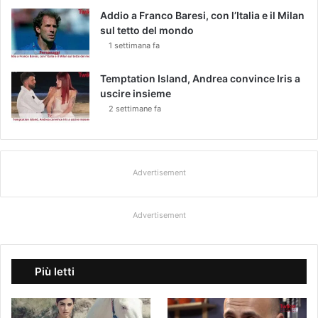
o
Addio a Franco Baresi, con l’Italia e il Milan
s
sul tetto del mondo
i
1 settimana fa
t
i
v
Temptation Island, Andrea convince Iris a
i
uscire insieme
r
2 settimane fa
i
s
p
e
Advertisement
t
t
o
Advertisement
a
i
e
Più letti
r
i
)