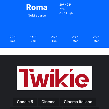
Roma
29º - 28º
71%
0.45 km/h
Nubi sparse
29
29
26
28
25
℃
℃
℃
℃
℃
Sab
Dom
Lun
Mar
Mer
Canale 5
Cinema
Cinema Italiano