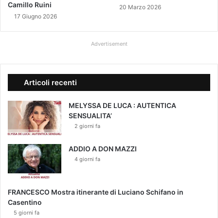
o
Camillo Ruini
v
20 Marzo 2026
v
i
17 Giugno 2026
i
c
t
o
Advertisement
à
n
t
a
g
Articoli recenti
i
a
MELYSSA DE LUCA : AUTENTICA
t
SENSUALITA’
i
2 giorni fa
(
-
2
ADDIO A DON MAZZI
1
4 giorni fa
.
5
9
FRANCESCO Mostra itinerante di Luciano Schifano in
7
Casentino
p
5 giorni fa