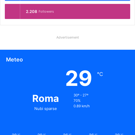
2.208
Followers
Advertisement
Meteo
29
℃
Roma
30º - 27º
70%
0.89 km/h
Nubi sparse
℃
℃
℃
℃
℃