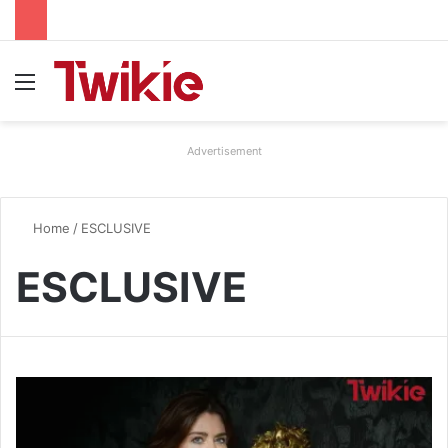
Menu
Advertisement
Home
/
ESCLUSIVE
ESCLUSIVE