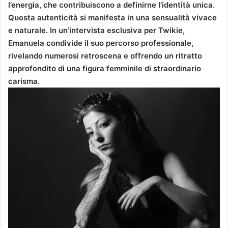
l
’
energia, che
co
n
tribu
iscono
a
de
fini
rne l’identità uni
c
a
.
Questa autenticità
si
ma
n
i
f
e
s
ta in una sensualità vi
v
a
c
e
e n
a
t
ur
a
l
e. In un’intervista esclusiva per Twikie,
Emanuela con
divide
il suo percorso professionale,
r
i
velando numerosi
r
et
r
oscen
a e offrendo un
rit
r
a
tt
o
approfondito
di
una
fi
gu
ra femminile di
s
t
ra
o
r
d
in
a
r
io
carisma
.