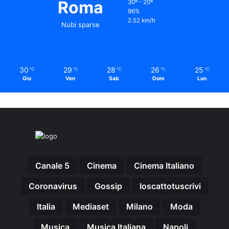
Roma
30º - 20º
96%
2.52 km/h
Nubi sparse
30
29
28
26
25
℃
℃
℃
℃
℃
Gio
Ven
Sab
Dom
Lun
Canale 5
Cinema
Cinema Italiano
Coronavirus
Gossip
Ioscattotuscrivi
Italia
Mediaset
Milano
Moda
Musica
Musica Italiana
Napoli