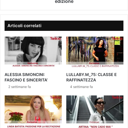
I
edizione
O
s
G
l
I
a
A
n
Articoli correlati
d
,
t
u
t
t
e
l
ALESSIA SIMONCINI:
LULLABY.M_75: CLASSE E
e
FASCINO E SINCERITA’
RAFFINATEZZA
c
2 settimane fa
4 settimane fa
o
p
p
i
e
d
e