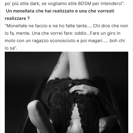
po’ più stile dark, se vogliamo stile BDSM per intenderci”.
Un monellata che hai realizzato e una che vorresti
realizzare ?
“Monellate ne faccio e ne ho fatte tante…. Chi dice che non
lo fa, mente. Una che vorrei fare: oddio…Fare un giro in
moto con un ragazzo sconosciuto e poi magari….. boh chi
lo sa”.