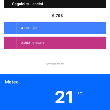
Seguici sui social
6.798
4.590
Fans
2.208
Followers
Advertisement
Meteo
21
℃