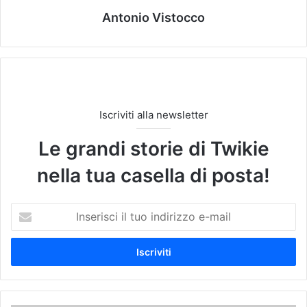
Antonio Vistocco
Iscriviti alla newsletter
Le grandi storie di Twikie
nella tua casella di posta!
I
n
s
e
r
i
s