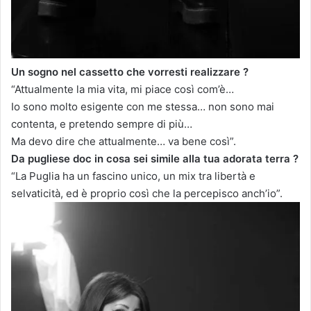
Un sogno nel cassetto che vorresti realizzare ?
“Attualmente la mia vita, mi piace così com’è…
Io sono molto esigente con me stessa… non sono mai
contenta, e pretendo sempre di più…
Ma devo dire che attualmente… va bene così”.
Da pugliese doc in cosa sei simile alla tua adorata terra ?
“La Puglia ha
un
fasc
i
no unico,
un mix tra libertà
e
selva
t
i
cità,
ed è proprio così che
la p
erc
ep
i
s
co
an
c
h’
io”
.