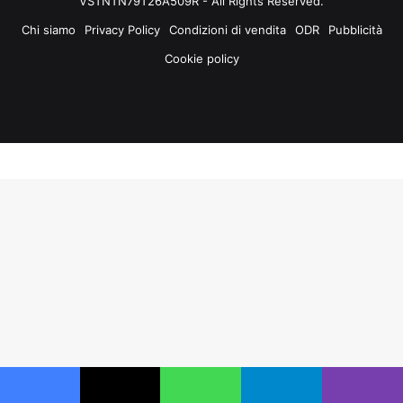
VSTNTN79T26A509R - All Rights Reserved.
Chi siamo
Privacy Policy
Condizioni di vendita
ODR
Pubblicità
Cookie policy
Facebook
X
You
Instagram
Tube