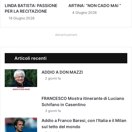
l
LINDA BATISTA: PASSIONE
ARTINA: “NON CADO MAI “
l
PER LA RECITAZIONE
4 Giugno 2026
a
16 Giugno 2026
n
u
Advertisement
o
v
a
e
Articoli recenti
d
i
ADDIO A DON MAZZI
z
2 giorni fa
i
o
n
e
FRANCESCO Mostra itinerante di Luciano
Schifano in Casentino
3 giorni fa
Addio a Franco Baresi, con l’Italia e il Milan
sul tetto del mondo