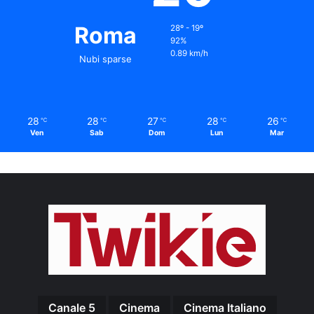
Roma
28º - 19º
92%
0.89 km/h
Nubi sparse
28
28
27
28
26
℃
℃
℃
℃
℃
Ven
Sab
Dom
Lun
Mar
Canale 5
Cinema
Cinema Italiano