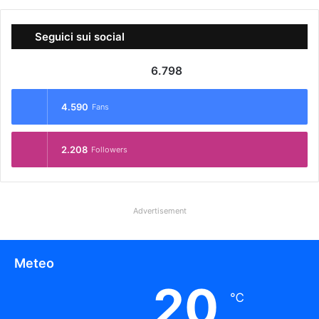
Seguici sui social
6.798
4.590
Fans
2.208
Followers
Advertisement
Meteo
20
℃