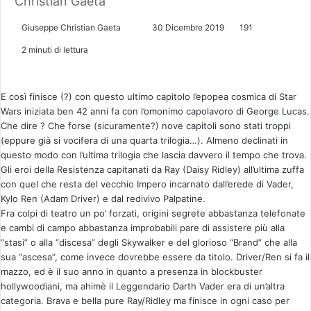
Christian Gaeta
Giuseppe Christian Gaeta
30 Dicembre 2019
191
I
2 minuti di lettura
n
v
i
E così finisce (?) con questo ultimo capitolo l’epopea cosmica di Star
Wars iniziata ben 42 anni fa con l’omonimo capolavoro di George Lucas.
a
Che dire ? Che forse (sicuramente?) nove capitoli sono stati troppi
u
(eppure già si vocifera di una quarta trilogia…). Almeno declinati in
n
questo modo con l’ultima trilogia che lascia davvero il tempo che trova.
'
Gli eroi della Resistenza capitanati da Ray (Daisy Ridley) all’ultima zuffa
e
con quel che resta del vecchio Impero incarnato dall’erede di Vader,
m
Kylo Ren (Adam Driver) e dal redivivo Palpatine.
a
Fra colpi di teatro un po’ forzati, origini segrete abbastanza telefonate
e cambi di campo abbastanza improbabili pare di assistere più alla
i
“stasi” o alla “discesa” degli Skywalker e del glorioso “Brand” che alla
l
sua “ascesa”, come invece dovrebbe essere da titolo. Driver/Ren si fa il
mazzo, ed è il suo anno in quanto a presenza in blockbuster
hollywoodiani, ma ahimè il Leggendario Darth Vader era di un’altra
categoria. Brava e bella pure Ray/Ridley ma finisce in ogni caso per