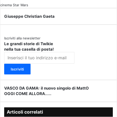
cinema
Star Wars
Giuseppe Christian Gaeta
Iscriviti alla newsletter
Le grandi storie di Twikie
nella tua casella di posta!
I
n
s
e
r
i
s
VASCO DA GAMA: il nuovo singolo di MattO
V
c
OGGI COME ALLORA.....
A
O
i
S
G
i
C
G
l
O
I
Articoli correlati
t
D
C