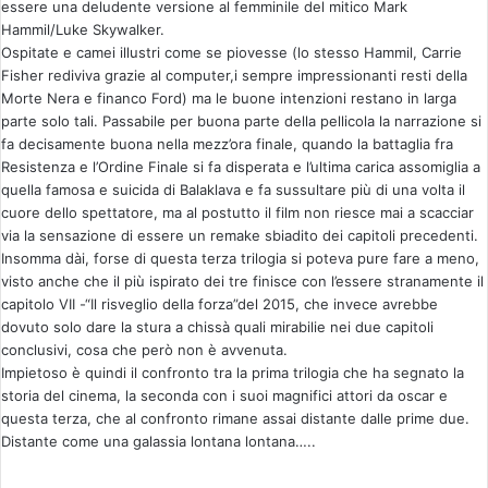
essere una deludente versione al femminile del mitico Mark
Hammil/Luke Skywalker.
Ospitate e camei illustri come se piovesse (lo stesso Hammil, Carrie
Fisher rediviva grazie al computer,i sempre impressionanti resti della
Morte Nera e financo Ford) ma le buone intenzioni restano in larga
parte solo tali. Passabile per buona parte della pellicola la narrazione si
fa decisamente buona nella mezz’ora finale, quando la battaglia fra
Resistenza e l’Ordine Finale si fa disperata e l’ultima carica assomiglia a
quella famosa e suicida di Balaklava e fa sussultare più di una volta il
cuore dello spettatore, ma al postutto il film non riesce mai a scacciar
via la sensazione di essere un remake sbiadito dei capitoli precedenti.
Insomma dài, forse di questa terza trilogia si poteva pure fare a meno,
visto anche che il più ispirato dei tre finisce con l’essere stranamente il
capitolo VII -“Il risveglio della forza”del 2015, che invece avrebbe
dovuto solo dare la stura a chissà quali mirabilie nei due capitoli
conclusivi, cosa che però non è avvenuta.
Impietoso è quindi il confronto tra la prima trilogia che ha segnato la
storia del cinema, la seconda con i suoi magnifici attori da oscar e
questa terza, che al confronto rimane assai distante dalle prime due.
Distante come una galassia lontana lontana…..