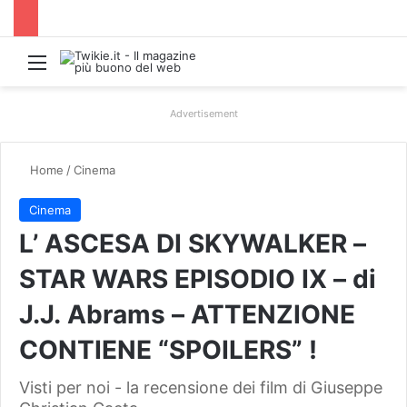
Menu
Advertisement
Home
/
Cinema
Cinema
L’ ASCESA DI SKYWALKER –
STAR WARS EPISODIO IX – di
J.J. Abrams – ATTENZIONE
CONTIENE “SPOILERS” !
Visti per noi - la recensione dei film di Giuseppe