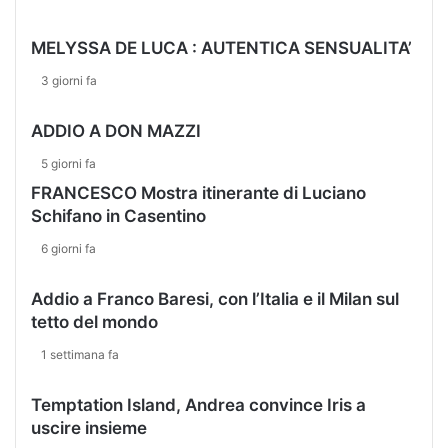
i
M
MELYSSA DE LUCA : AUTENTICA SENSUALITA’
a
t
3 giorni fa
t
O
ADDIO A DON MAZZI
5 giorni fa
FRANCESCO Mostra itinerante di Luciano
Schifano in Casentino
6 giorni fa
Addio a Franco Baresi, con l’Italia e il Milan sul
tetto del mondo
1 settimana fa
Temptation Island, Andrea convince Iris a
uscire insieme