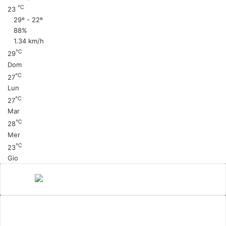
℃
23
29º - 22º
88%
1.34 km/h
℃
29
Dom
℃
27
Lun
℃
27
Mar
℃
28
Mer
℃
23
Gio
Canale 5
cinema
Cinema Italiano
Coronavirus
gossip
Ioscattotuscrivi
italia
mediaset
Milano
moda
musica