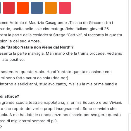
Tumblr
Pinterest
Reddit
VKontakte
Odnoklassniki
Pocket
 come Antonio e Maurizio Casagrande .Tiziana de Giacomo tra i
nde, uscita nelle sale cinematografiche italiane giovedi 26
a la parte della cosiddetta Strega “Cattiva”, si racconta in questa
ssioni e del suo Amore.
ande “Babbo Natale non viene dal Nord” ?
ppresenta la parte malvagia. Man mano che la trama procede, vediamo
ato positivo.
r sostenere questo ruolo. Ho affrontato questa mansione con
i sono fatta paura da sola (ride ndr).
ntorno a sedici anni, studiavo canto, misi su la mia prima band e
di attrice?
 grande scuola teatrale napoletana, in primis Eduardo e poi Viviani.
ere che reputo dei veri e propri insegnamenti. Sono convinta che
 scuola. A me ha dato le conoscenze necessarie per svolgere questo
re di migliorarmi sempre di più.
?