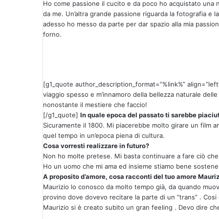
Ho come passione il cucito e da poco ho acquistato una nu
da me. Un’altra grande passione riguarda la fotografia e l
adesso ho messo da parte per dar spazio alla mia passione 
forno.
[g1_quote author_description_format=”%link%” align=”left”
viaggio spesso e m’innamoro della bellezza naturale delle
nonostante il mestiere che faccio!
[/g1_quote]
In quale epoca del passato ti sarebbe piaciu
Sicuramente il 1800. Mi piacerebbe molto girare un film amb
quel tempo in un’epoca piena di cultura.
Cosa vorresti realizzare in futuro?
Non ho molte pretese. Mi basta continuare a fare ciò che m
Ho un uomo che mi ama ed insieme stiamo bene sostenend
A proposito d’amore, cosa racconti del tuo amore Maur
Maurizio lo conosco da molto tempo già, da quando muove
provino dove dovevo recitare la parte di un “trans” . Cosi
Maurizio si è creato subito un gran feeling . Devo dire ch