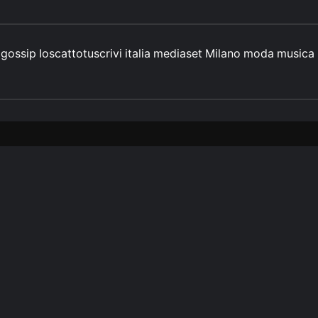
gossip
Ioscattotuscrivi
italia
mediaset
Milano
moda
musica