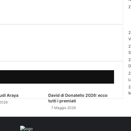
2
V
2
S
2
2
L
2
M
udi Araya
David di Donatello 2026: ecco
tutti i premiati
2026
7 Maggio 2026