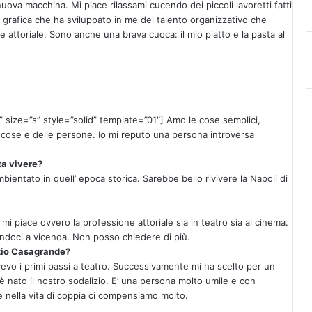
ova macchina. Mi piace rilassami cucendo dei piccoli lavoretti fatti
a grafica che ha sviluppato in me del talento organizzativo che
attoriale. Sono anche una brava cuoca: il mio piatto e la pasta al
 size=”s” style=”solid” template=”01″] Amo le cose semplici,
 cose e delle persone. Io mi reputo una persona introversa
ta vivere?
ientato in quell’ epoca storica. Sarebbe bello rivivere la Napoli di
i piace ovvero la professione attoriale sia in teatro sia al cinema.
oci a vicenda. Non posso chiedere di più.
izio Casagrande?
vo i primi passi a teatro. Successivamente mi ha scelto per un
 è nato il nostro sodalizio. E’ una persona molto umile e con
e nella vita di coppia ci compensiamo molto.