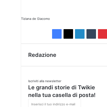
Tiziana de Giacomo
Facebook
X
LinkedIn
Tumblr
Redazione
Iscriviti alla newsletter
Le grandi storie di Twikie
nella tua casella di posta!
I
n