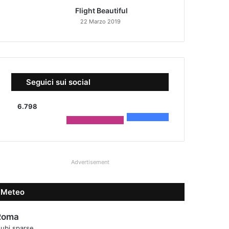
Flight Beautiful
22 Marzo 2019
Seguici sui social
6.798
4.590
Fans
2.208
Followers
Advertisement
Meteo
Roma
ubi sparse