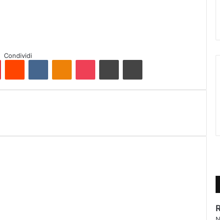
Condividi
Pinterest
Reddit
VKontakte
Odnoklassniki
Pocket
Condividi via e-mail
Stampa
N