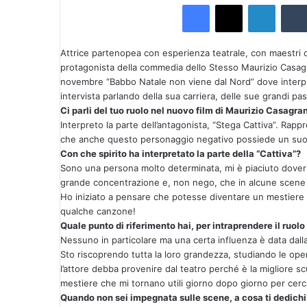
Facebook
X
LinkedIn
v
i
a
Attrice partenopea con esperienza teatrale, con maestri
u
protagonista della commedia dello Stesso Maurizio Casagra
n
novembre “Babbo Natale non viene dal Nord” dove interpret
intervista parlando della sua carriera, delle sue grandi pa
'
Ci parli del tuo ruolo nel nuovo film di Maurizio Casagr
e
Interpreto la parte dell’antagonista, “Stega Cattiva”. Ra
m
che anche questo personaggio negativo possiede un suo l
a
Con che spirito ha interpretato la parte della “Cattiva”?
i
Sono una persona molto determinata, mi è piaciuto dove
l
grande concentrazione e, non nego, che in alcune scene m
Ho iniziato a pensare che potesse diventare un mestiere i
qualche canzone!
Quale punto di riferimento hai, per intraprendere il ruolo 
Nessuno in particolare ma una certa influenza è data dalla
Sto riscoprendo tutta la loro grandezza, studiando le op
l’attore debba provenire dal teatro perché è la migliore
mestiere che mi tornano utili giorno dopo giorno per cerca
Quando non sei impegnata sulle scene, a cosa ti dedichi