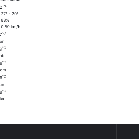
℃
22
27º - 20º
88%
0.89 km/h
℃
7
en
℃
9
ab
℃
6
Dom
℃
6
un
℃
8
ar