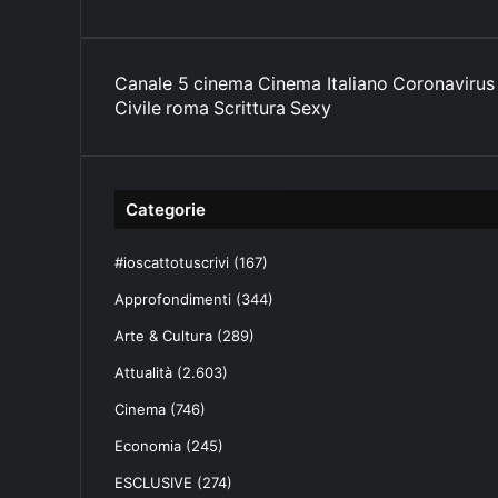
e
-
m
Canale 5
cinema
Cinema Italiano
Coronavirus
a
Civile
i
roma
Scrittura
Sexy
l
Categorie
#ioscattotuscrivi
(167)
Approfondimenti
(344)
Arte & Cultura
(289)
Attualità
(2.603)
Cinema
(746)
Economia
(245)
ESCLUSIVE
(274)