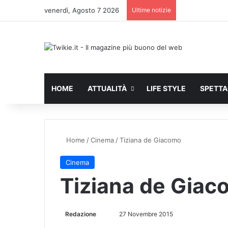
venerdì, Agosto 7 2026
Ultime notizie
HOME
ATTUALITÀ
LIFE STYLE
SPETT
Home
/
Cinema
/
Tiziana de Giacomo
Cinema
Tiziana de Giac
Redazione
I
27 Novembre 2015
n