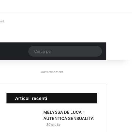
Facebook
X
You Tube
Instagram
Accedi
Un articolo a ca
Barra lateral
ent
Un articolo a caso
Cerca
per
Advertisement
Articoli recenti
MELYSSA DE LUCA :
AUTENTICA SENSUALITA’
20 ore fa