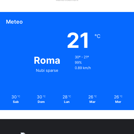
Meteo
21
℃
Roma
30º - 21º
99%
0.89 km/h
Nubi sparse
30
30
28
26
26
℃
℃
℃
℃
℃
Sab
Dom
Lun
Mar
Mer