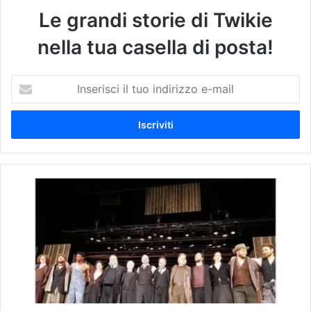
Le grandi storie di Twikie
nella tua casella di posta!
I
n
s
e
r
i
s
c
#
i
K
i
U
l
L
t
T
u
U
o
R
i
A
n