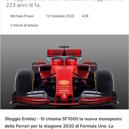
223 anni di fa.
Michele Pisani
I
12 Febbraio 2020
428
n
2 minuti di lettura
v
i
a
u
n
'
e
m
a
i
l
(Reggio Emilia) – Si chiama SF1000 la nuova monoposto
della Ferrari per la stagione 2020 di Formula Uno. La