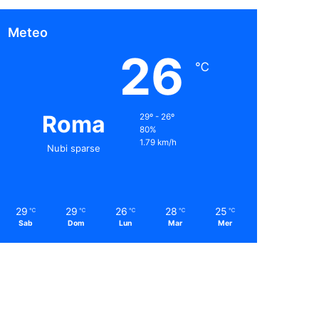
Meteo
26
℃
Roma
29º - 26º
80%
1.79 km/h
Nubi sparse
29
29
26
28
25
℃
℃
℃
℃
℃
Sab
Dom
Lun
Mar
Mer