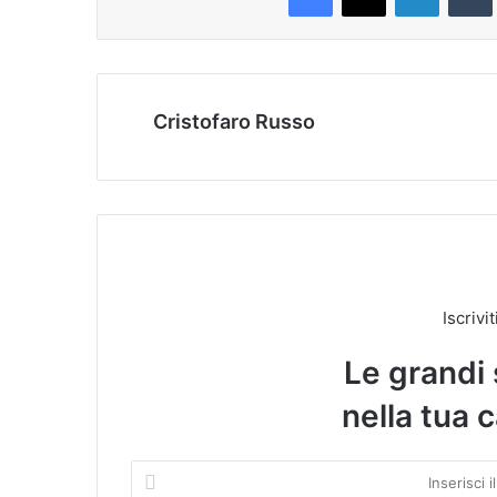
Cristofaro Russo
Iscrivi
Le grandi 
nella tua c
I
n