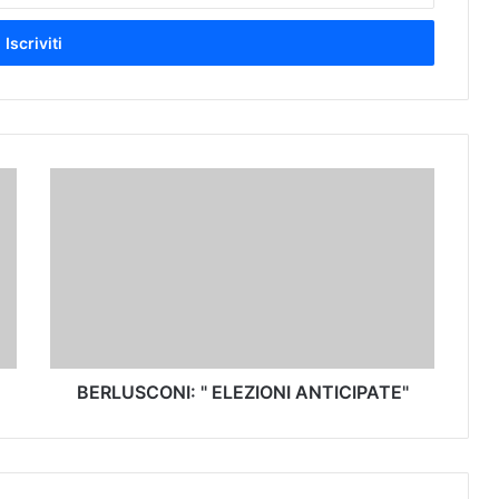
B
E
R
L
U
S
C
O
N
I
BERLUSCONI: " ELEZIONI ANTICIPATE"
:
"
E
L