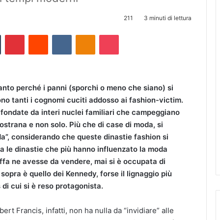
211
3 minuti di lettura
Tumblr
Pinterest
Reddit
VKontakte
Odnoklassniki
Pocket
anto perché i panni (sporchi o meno che siano) si
o tanti i cognomi cuciti addosso ai fashion-victim.
fondate da interi nuclei familiari che campeggiano
nostrana e non solo. Più che di case di moda, si
da”, considerando che queste dinastie fashion si
tra le dinastie che più hanno influenzato la moda
ffa ne avesse da vendere, mai si è occupata di
 sopra è quello dei Kennedy, forse il lignaggio più
di cui si è reso protagonista.
ert Francis, infatti, non ha nulla da “invidiare” alle