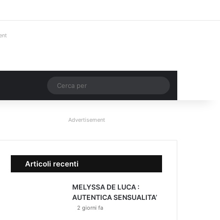
Facebook
X
You Tube
Instagram
Accedi
Un articolo a ca
Barra lateral
ent
Un articolo a caso
Cerca
per
Advertisement
Articoli recenti
MELYSSA DE LUCA :
AUTENTICA SENSUALITA’
2 giorni fa