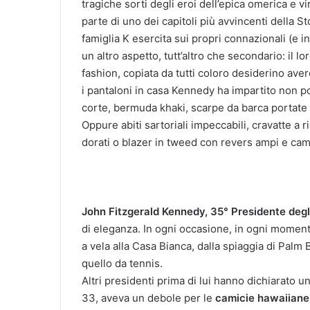
tragiche sorti degli eroi dell’epica omerica e v
parte di uno dei capitoli più avvincenti della St
famiglia K esercita sui propri connazionali (e 
un altro aspetto, tutt’altro che secondario: il lo
fashion, copiata da tutti coloro desiderino ave
i pantaloni in casa Kennedy ha impartito non poc
corte, bermuda khaki, scarpe da barca portate
Oppure abiti sartoriali impeccabili, cravatte a
dorati o blazer in tweed con revers ampi e camic
John Fitzgerald Kennedy, 35° Presidente degli
di eleganza. In ogni occasione, in ogni momento 
a vela alla Casa Bianca, dalla spiaggia di Palm 
quello da tennis.
Altri presidenti prima di lui hanno dichiarato u
33, aveva un debole per le
camicie hawaiiane