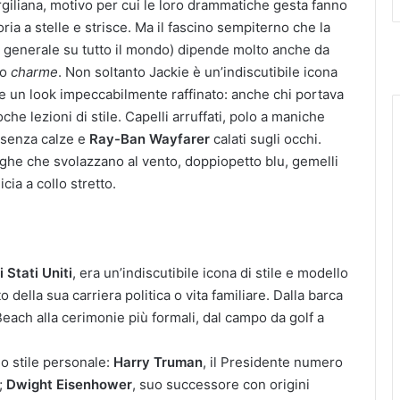
irgiliana, motivo per cui le loro drammatiche gesta fanno
oria a stelle e strisce. Ma il fascino sempiterno che la
in generale su tutto il mondo) dipende molto anche da
ro
charme
. Non soltanto Jackie è un’indiscutibile icona
re un look impeccabilmente raffinato: anche chi portava
he lezioni di stile. Capelli arruffati, polo a maniche
 senza calze e
Ray-Ban Wayfarer
calati sugli occhi.
 righe che svolazzano al vento, doppiopetto blu, gemelli
ia a collo stretto.
 Stati Uniti
, era un’indiscutibile icona di stile e modello
della sua carriera politica o vita familiare. Dalla barca
Beach alla cerimonie più formali, dal campo da golf a
no stile personale:
Harry Truman
, il Presidente numero
;
Dwight Eisenhower
, suo successore con origini