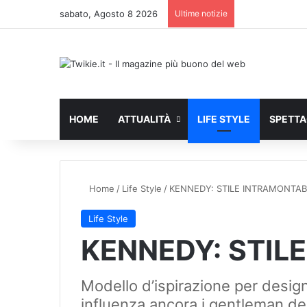
sabato, Agosto 8 2026
Ultime notizie
HOME
ATTUALITÀ
LIFE STYLE
SPETT
Home
/
Life Style
/
KENNEDY: STILE INTRAMONTAB
Life Style
KENNEDY: STIL
Modello d’ispirazione per designe
influenza ancora i gentleman de