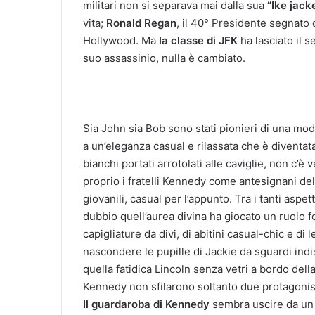
militari non si separava mai dalla sua
“Ike jack
vita;
Ronald Regan
, il 40° Presidente segnato 
Hollywood. Ma
la classe di JFK
ha lasciato il 
suo assassinio, nulla è cambiato.
Sia John sia Bob sono stati pionieri di una mo
a un’eleganza casual e rilassata che è diventata 
bianchi portati arrotolati alle caviglie, non c’è
proprio i fratelli Kennedy come antesignani d
giovanili, casual per l’appunto. Tra i tanti asp
dubbio quell’aurea divina ha giocato un ruolo fo
capigliature da divi, di abitini casual-chic e di
nascondere le pupille di Jackie da sguardi indi
quella fatidica Lincoln senza vetri a bordo del
Kennedy non sfilarono soltanto due protagonist
Il guardaroba di Kennedy
sembra uscire da un