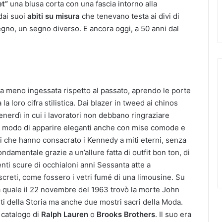
et”
una blusa corta con una fascia intorno alla
dai suoi
abiti su misura
che tenevano testa ai divi di
segno, un segno diverso. E ancora oggi, a 50 anni dal
da meno ingessata rispetto al passato, aprendo le porte
la loro cifra stilistica. Dai blazer in tweed ai chinos
 venerdì in cui i lavoratori non debbano ringraziare
el modo di apparire eleganti anche con mise comode e
etti che hanno consacrato i Kennedy a miti eterni, senza
ndamentale grazie a un’allure fatta di outfit bon ton, di
 lenti scure di occhialoni anni Sessanta atte a
screti, come fossero i vetri fumé di una limousine. Su
la quale il 22 novembre del 1963 trovò la morte John
i della Storia ma anche due mostri sacri della Moda.
 catalogo di
Ralph Lauren
o
Brooks Brothers
. Il suo era