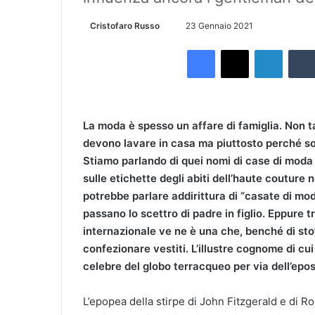
Cristofaro Russo
I
23 Gennaio 2021
n
Facebook
X
LinkedIn
v
i
a
u
La moda è spesso un affare di famiglia. Non t
n
devono lavare in casa ma piuttosto perché son
'
Stiamo parlando di quei nomi di case di moda 
e
sulle etichette degli abiti dell’haute couture 
m
potrebbe parlare addirittura di “casate di mo
a
i
passano lo scettro di padre in figlio. Eppure 
l
internazionale ve ne è una che, benché di sto
confezionare vestiti. L’illustre cognome di cui
celebre del globo terracqueo per via dell’epos 
L’epopea della stirpe di John Fitzgerald e di Rob