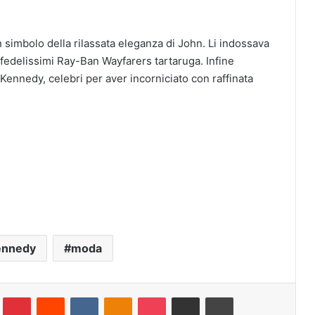
un simbolo della rilassata eleganza di John. Li indossava
 fedelissimi Ray-Ban Wayfarers tartaruga. Infine
Kennedy, celebri per aver incorniciato con raffinata
ennedy
moda
lr
Pinterest
Reddit
VKontakte
Odnoklassniki
Pocket
Condividi via e-mail
Stampa