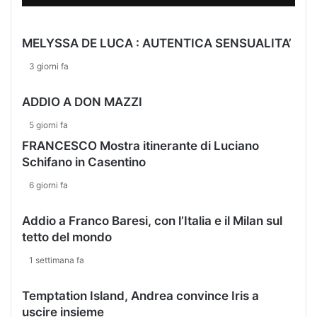
n
u
n
MELYSSA DE LUCA : AUTENTICA SENSUALITA’
v
i
3 giorni fa
d
e
ADDIO A DON MAZZI
o
m
5 giorni fa
e
FRANCESCO Mostra itinerante di Luciano
s
Schifano in Casentino
s
a
6 giorni fa
g
g
Addio a Franco Baresi, con l’Italia e il Milan sul
i
tetto del mondo
o
a
1 settimana fa
g
l
Temptation Island, Andrea convince Iris a
i
uscire insieme
i