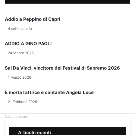
u
v
C
o
i
I
i
r
O
Addio a Peppino di Capri
n
u
L
d
s
E
4 settimane fa
i
,
D
r
i
E
ADDIO A GINO PAOLI
i
l
N
z
p
I
24 Marzo 2026
z
r
G
o
e
M
Sal Da Vinci, vincitore del Festival di Sanremo 2026
e
m
I
-
1 Marzo 2026
i
S
m
e
T
a
r
I
È morta l’attrice e cantante Angela Luce
i
C
C
21 Febbraio 2026
l
o
A
n
t
Advertisement
e
i
Articoli recenti