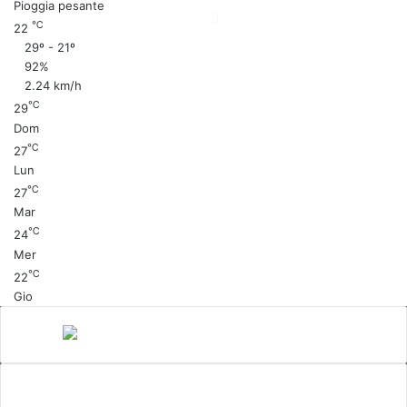
"
Pioggia pesante
℃
22
29º - 21º
92%
2.24 km/h
℃
29
Dom
℃
27
Lun
℃
27
Mar
℃
24
Mer
℃
22
Gio
Canale 5
cinema
Cinema Italiano
Coronavirus
gossip