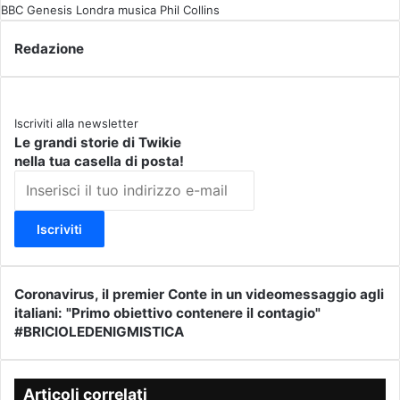
BBC
Genesis
Londra
musica
Phil Collins
Redazione
Iscriviti alla newsletter
Le grandi storie di Twikie
nella tua casella di posta!
I
n
s
e
r
i
s
Coronavirus, il premier Conte in un videomessaggio agli
C
c
italiani: "Primo obiettivo contenere il contagio"
o
i
#BRICIOLEDENIGMISTICA
r
#
i
o
B
l
n
R
t
a
I
Articoli correlati