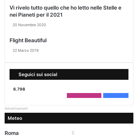
v
Vi rivelo tutto quello che ho letto nelle Stelle e
o
nei Pianeti per il 2021
c
o
20 Novembre 2020
n
t
Flight Beautiful
e
n
22 Marzo 2019
e
r
e
i
Seguici sui social
l
c
6.798
o
2.208
Followers
4.590
Fans
n
t
Advertisement
a
Meteo
g
i
o
Roma