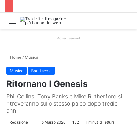
Menu
Advertisement
Home
/
Musica
Musica
Spettacolo
Ritornano I Genesis
Phil Collins, Tony Banks e Mike Rutherford si
ritroveranno sullo stesso palco dopo tredici
anni
Redazione
I
5 Marzo 2020
132
1 minuti di lettura
n
v