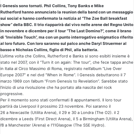
I Genesis sono tornati. Phil Collins, Tony Banks e Mike
i
Rutherford hanno annunciato la reunion della band con un messaggio
a
sui social e hanno confermato la notizia al “The Zoe Ball breakfast
u
show” della BBC. Il trio riapparirà dal vivo nelle arene del Regno Unito
n
in novembre e dicembre per il tour “The Last Domino?”, come il brano
'
di “Invisible Touch”, ma con un punto interrogativo enigmatico riferito
e
al loro futuro. Con loro saranno sul palco anche Daryl Struermer al
basso e Nicholas Collins, figlio di Phil, alla batteria.
m
L’ultima volta che Collins, Rutherford e Banks si sono esibiti insieme è
a
stato nel 2007, con il “Turn it on again: The tour”, che fece tappa anche
i
in Italia al Circo Massimo di Roma, registrato nell’album “Live Over
l
Europe 2007” e nel dvd “When in Rome”. I Genesis debuttarono il 7
marzo 1969 con l’album “From Genesis to Revelation”. Sarebbe stato
l’inizio di una rivoluzione che ha portato alla nascita del rock
progressive.
Per il momento sono stati confermati 8 appuntamenti. Il loro tour
partirà da Liverpool il prossimo 23 novembre. Poi saranno il
26 a Newcastle (Utilita Arena), il 29 e 30 a Londra (The O2). il 2
dicembre a Leeds (First Direct Arena), il 5 a Birmingham (Utilita Arena),
l’8 a Manchester (Arena) e l’11Glasgow (The SSE Hydro).