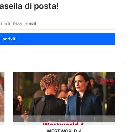
asella di posta!
W
E
S
T
W
O
R
L
D
4
WESTWORLD 4