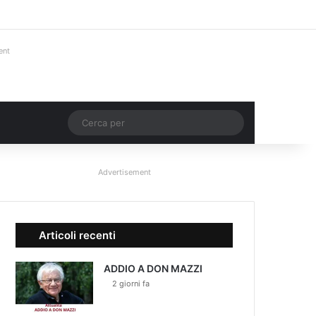
Facebook
X
You Tube
Instagram
Accedi
Un articolo a c
Barra lateral
ent
Un articolo a caso
Cerca
per
Advertisement
Articoli recenti
ADDIO A DON MAZZI
2 giorni fa