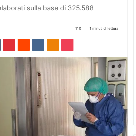
 elaborati sulla base di 325.588
110
1 minuti di lettura
Tumblr
Pinterest
Reddit
VKontakte
Odnoklassniki
Pocket