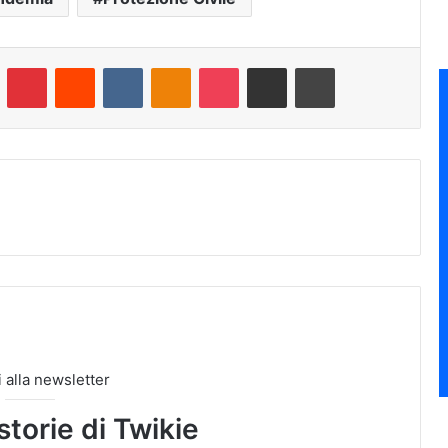
umblr
Pinterest
Reddit
VKontakte
Odnoklassniki
Pocket
Condividi via e-mail
Stampa
ti alla newsletter
storie di Twikie