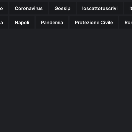
no
Coronavirus
Gossip
Ioscattotuscrivi
I
na
Napoli
Pandemia
Protezione Civile
Ro