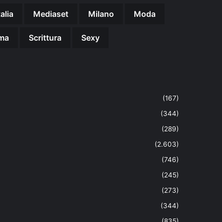
talia
Mediaset
Milano
Moda
ma
Scrittura
Sexy
(167)
(344)
(289)
(2.603)
(746)
(245)
(273)
(344)
(835)