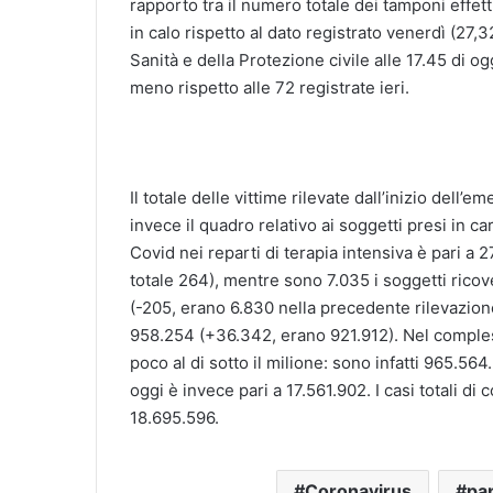
rapporto tra il numero totale dei tamponi effettu
in calo rispetto al dato registrato venerdì (27,3
Sanità e della Protezione civile alle 17.45 di og
meno rispetto alle 72 registrate ieri.
Il totale delle vittime rilevate dall’inizio del
invece il quadro relativo ai soggetti presi in car
Covid nei reparti di terapia intensiva è pari a 
totale 264), mentre sono 7.035 i soggetti ricov
(-205, erano 6.830 nella precedente rilevazion
958.254 (+36.342, erano 921.912). Nel comples
poco al di sotto il milione: sono infatti 965.564
oggi è invece pari a 17.561.902. I casi totali di 
18.695.596.
Coronavirus
pa