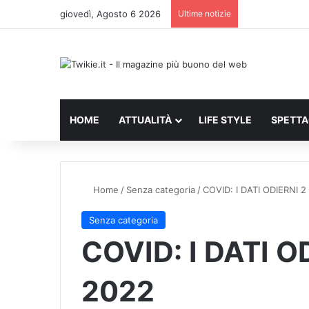
giovedì, Agosto 6 2026
Ultime notizie
HOME
ATTUALITÀ
LIFE STYLE
SPETT
Home
/
Senza categoria
/
COVID: I DATI ODIERNI 
Senza categoria
COVID: I DATI O
2022