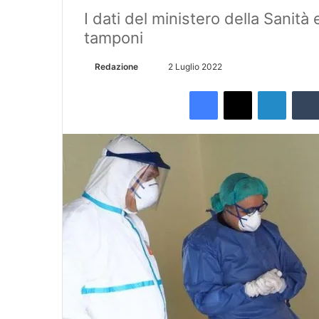
I dati del ministero della Sanità
tamponi
Redazione
I
2 Luglio 2022
n
Facebook
X
LinkedIn
v
i
a
u
n
'
e
m
a
i
l