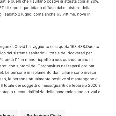
ati e quelli che risultano postivi si attesta così al 26%,
2%).Il report quotidiano diffuso dal ministero della
gi, sabato 2 luglio, conta anche 63 vittime, nove in
l’emergenza Covid ha raggiunto così quota 168.488.Questo
ico dal sistema sanitario: il totale dei ricoverati per
275 unità (11 in meno rispetto a ieri, quando erano in
erati con sintomi del Coronavirus nei reparti ordinari
e). Le persone in isolamento domiciliare sono invece
so, le persone attualmente positive si mantengono di
. Il totale dei soggetti dimessi/guariti da febbraio 2020 a
contagio rilevati dall’inizio della pandemia sono arrivati a
ndemia
Protezione Civile