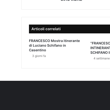
i
z
z
o
e
Articoli correlati
-
m
FRANCESCO Mostra itinerante
a
“FRANCES
di Luciano Schifano in
i
INTINERANT
Casentino
l
SCHIFANO 
3 giorni fa
4 settimane