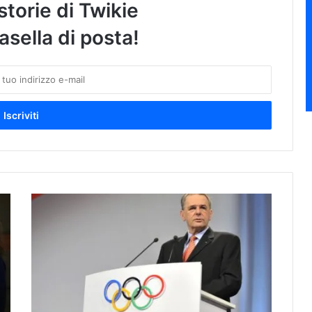
storie di Twikie
asella di posta!
O
l
i
m
p
i
a
d