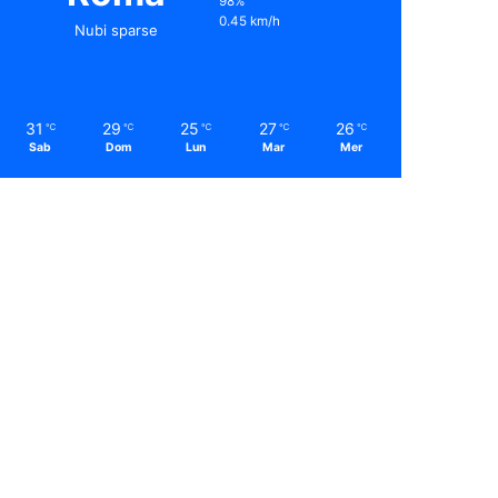
98%
0.45 km/h
Nubi sparse
31
29
25
27
26
℃
℃
℃
℃
℃
Sab
Dom
Lun
Mar
Mer