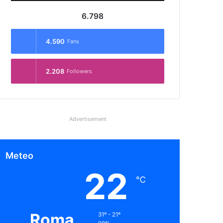
6.798
4.590
Fans
2.208
Followers
Advertisement
Meteo
22
℃
Roma
31º - 21º