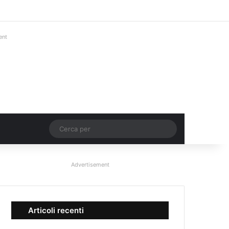
Facebook
X
You Tube
Instagram
Accedi
Un articolo a c
Barra lateral
ent
Un articolo a caso
Cerca
per
Advertisement
Articoli recenti