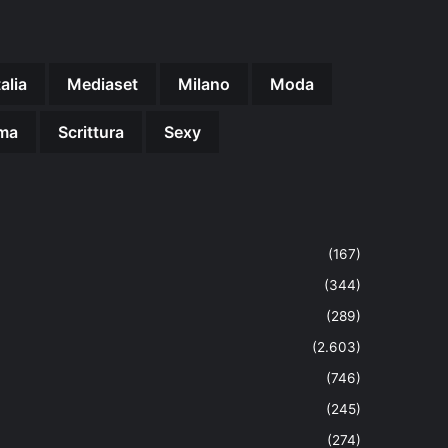
talia
Mediaset
Milano
Moda
ma
Scrittura
Sexy
(167)
(344)
(289)
(2.603)
(746)
(245)
(274)