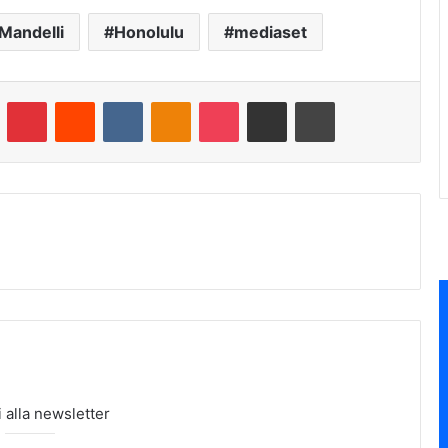
Mandelli
Honolulu
mediaset
umblr
Pinterest
Reddit
VKontakte
Odnoklassniki
Pocket
Condividi via e-mail
Stampa
ti alla newsletter