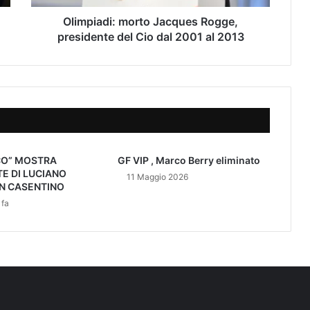
i
:
Olimpiadi: morto Jacques Rogge,
m
presidente del Cio dal 2001 al 2013
o
r
t
o
J
a
c
q
CO” MOSTRA
GF VIP , Marco Berry eliminato
u
E DI LUCIANO
11 Maggio 2026
e
IN CASENTINO
s
 fa
R
o
g
g
e
,
p