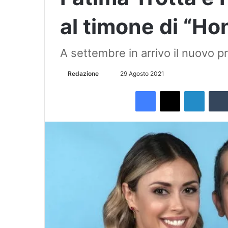
al timone di “Hon
A settembre in arrivo il nuovo
Redazione
I
29 Agosto 2021
n
Facebook
X
LinkedIn
v
i
a
u
n
'
e
m
a
i
l