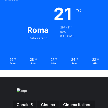
21
℃
Roma
29º - 21º
99%
0.45 km/h
Cielo sereno
29
28
27
24
22
℃
℃
℃
℃
℃
Dom
Lun
Mar
Mer
Gio
Canale 5
Cinema
Cinema Italiano