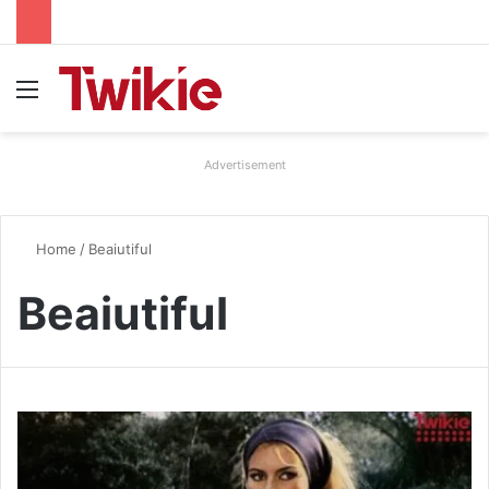
Menu
Advertisement
Home
/
Beaiutiful
Beaiutiful