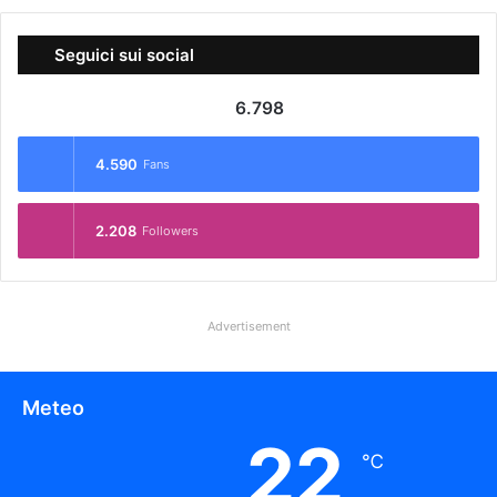
Seguici sui social
6.798
4.590
Fans
2.208
Followers
Advertisement
Meteo
22
℃