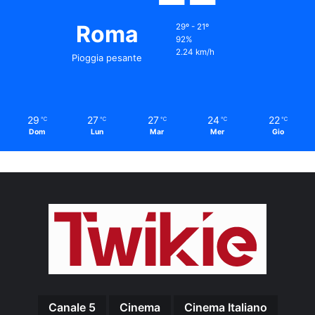
Roma
29º - 21º
92%
2.24 km/h
Pioggia pesante
29
27
27
24
22
℃
℃
℃
℃
℃
Dom
Lun
Mar
Mer
Gio
Canale 5
Cinema
Cinema Italiano