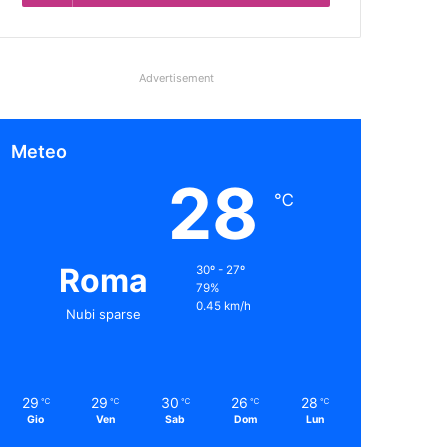
Advertisement
Meteo
28
℃
Roma
30º - 27º
79%
0.45 km/h
Nubi sparse
29
29
30
26
28
℃
℃
℃
℃
℃
Gio
Ven
Sab
Dom
Lun