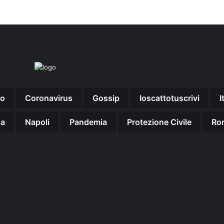
no
Coronavirus
Gossip
Ioscattotuscrivi
I
na
Napoli
Pandemia
Protezione Civile
Ro