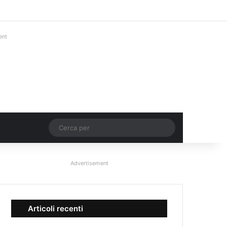
Facebook
X
You Tube
Instagram
Accedi
Un articolo a c
Barra lateral
ent
Un articolo a caso
Cerca
per
Advertisement
Articoli recenti